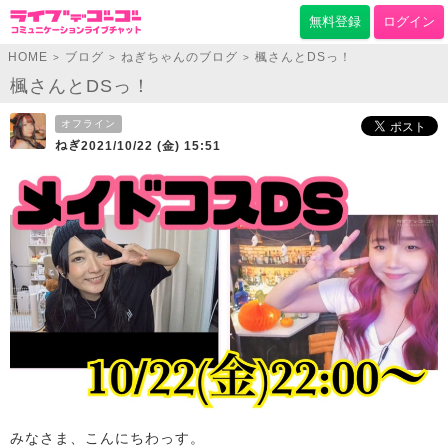
無料登録
ログイン
HOME
ブログ
ねぎちゃんのブログ
楓さんとDSっ！
>
>
>
楓さんとDSっ！
オフライン
ねぎ
2021/10/22 (金) 15:51
みなさま、こんにちわっす。