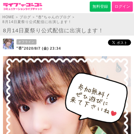
無料登録
ログイン
HOME
ブログ
*杏*ちゃんのブログ
>
>
>
8月14日夏祭り公式配信に出演します！
8月14日夏祭り公式配信に出演します！
オフライン
*杏*
2020/8/7 (金) 23:34