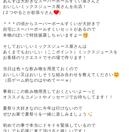
あんずは大好きなスーパーボールすくい屋さんと
おいしいミックスジュース屋さんを出店！
(２つやるとか欲張りさん
)
＊＊＊の頃からスーパーボールすくいが大好きで
自宅にスーパーボールすくいセットがあるので
本物のぽいで特技披露しちゃいますよー
そしておいしいミックスジュース屋さんは
あくまでもおいしい（ここポイント）ミックスジュースを
お客様のリクエストでその場で作ります！
当日は色々な飲み物を用意ておくので
おいしい又はおいしそうな組み合わせを教えてください
（罰ゲーム的なのはやめてーーｗ）
事前にこの飲み物用意しておくといいよーっと
オススメもコメントやメッセージでお待ちしてます！！
夏祭り大好きなのに今年は行けないので
ぜひお家で夏祭りを一緒に楽しみましょう
初めての事で本当にドキドキ緊張しているので
少しでも応援に来て頂けると嬉しいです！