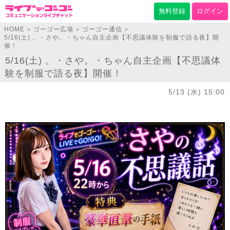
無料登録
ログイン
HOME
ゴーゴー広場
ゴーゴー通信
>
>
>
5/16(土) 。・さや。・ちゃん自主企画【不思議体験を制服で語る夜】開
催！
5/16(土) 。・さや。・ちゃん自主企画【不思議体
験を制服で語る夜】開催！
5/13 (水) 15:00