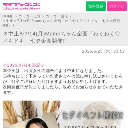
無料登録
ログイン
HOME
ゴーゴー広場
ゴーゴー通信
>
>
>
※中止※7/14(月)Mameちゃん企画「わくわく♡ドキドキ 七夕企画開
催!!」！
※中止※7/14(月)Mameちゃん企画「わくわく♡
ドキドキ 七夕企画開催!!」！
2025/6/25 (水) 03:57
※2025/07/14 追記※
本企画は、出演女性の都合により中止になりました。
心待ちにして下さっていた皆さまへは誠に申し訳ございません
が、何卒ご理解いただけますようお願い申し上げます。
次回開催日が決まりましたら、改めてお知らせさせていただき
ます。