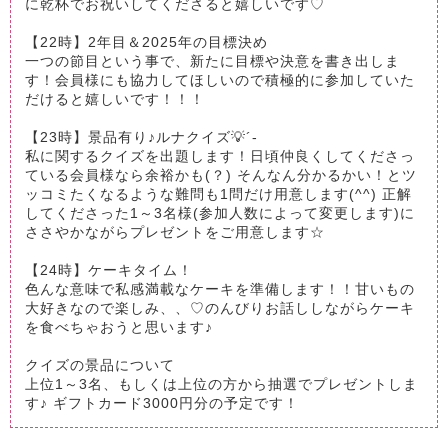
に乾杯でお祝いしてくださると嬉しいです♡
【22時】2年目＆2025年の目標決め
一つの節目という事で、新たに目標や決意を書き出しま
す！会員様にも協力してほしいので積極的に参加していた
だけると嬉しいです！！！
【23時】景品有り♪ルナクイズ💡´-
私に関するクイズを出題します！日頃仲良くしてくださっ
ている会員様なら余裕かも(？) そんなん分かるかい！とツ
ッコミたくなるような難問も1問だけ用意します(^^) 正解
してくださった1～3名様(参加人数によって変更します)に
ささやかながらプレゼントをご用意します☆
【24時】ケーキタイム！
色んな意味で私感満載なケーキを準備します！！甘いもの
大好きなので楽しみ、、♡のんびりお話ししながらケーキ
を食べちゃおうと思います♪
クイズの景品について
上位1～3名、もしくは上位の方から抽選でプレゼントしま
す♪ ギフトカード3000円分の予定です！