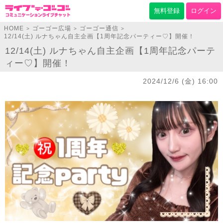
無料登録
ログイン
HOME
ゴーゴー広場
ゴーゴー通信
>
>
>
12/14(土) ルナちゃん自主企画【1周年記念パーティー♡】開催！
12/14(土) ルナちゃん自主企画【1周年記念パーテ
ィー♡】開催！
2024/12/6 (金) 16:00