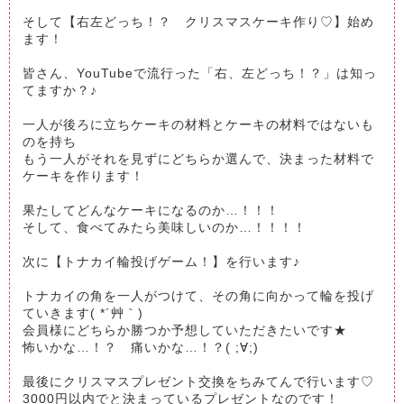
そして【右左どっち！？ クリスマスケーキ作り♡】始め
ます！
皆さん、YouTubeで流行った「右、左どっち！？」は知っ
てますか？♪
一人が後ろに立ちケーキの材料とケーキの材料ではないも
のを持ち
もう一人がそれを見ずにどちらか選んで、決まった材料で
ケーキを作ります！
果たしてどんなケーキになるのか…！！！
そして、食べてみたら美味しいのか…！！！！
次に【トナカイ輪投げゲーム！】を行います♪
トナカイの角を一人がつけて、その角に向かって輪を投げ
ていきます( *´艸｀)
会員様にどちらか勝つか予想していただきたいです★
怖いかな…！？ 痛いかな…！？( ;∀;)
最後にクリスマスプレゼント交換をちみてんで行います♡
3000円以内でと決まっているプレゼントなのです！