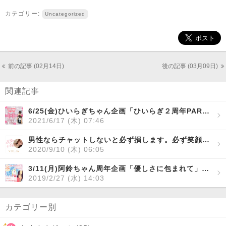
カテゴリー:
Uncategorized
前の記事 (02月14日)
後の記事 (03月09日)
関連記事
6/25(金)ひいらぎちゃん企画「ひいらぎ２周年PARTY！～記念品プレゼント企画ありますョ♡～」
2021/6/17 (木) 07:46
男性ならチャットしないと必ず損します。必ず笑顔になれます！素敵な女性＝「みい」ちゃん！【ggmin Nextdoor vol.16】
2020/9/10 (木) 06:05
3/11(月)阿鈴ちゃん周年企画「優しさに包まれて」１周年を迎えます
2019/2/27 (水) 14:03
カテゴリー別