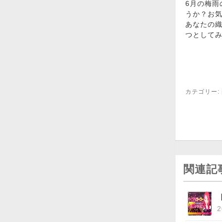
6月の梅
うか？お
あなたの
つとして
カテゴリー:
関連記
2