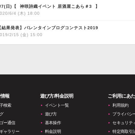
6/7(日)【⠀神咲詩織イベント 居酒屋こあら＃3⠀】
020/6/4 (木) 18:00
【結果発表】バレンタインブログコンテスト2019
019/2/15 (金) 15:00
子情報
遊び方/料金説明
ご利用にあ
子検索
イベント一覧
利用規約
グ
遊び方
プライバシ
ゴー通信
基本操作
セキュリテ
ギャラリー
料金説明
特定商取引