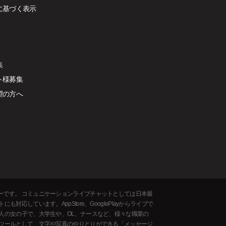
に基づく表示
集
ト様募集
望の方へ
ーです。 コミュニケーションライブチャットとしては日本最
しています。AppStore、GooglePlayからライブで
人の女の子で、大学生や、OL、ナースなど、様々な職業の
るツールとして、文字や写真のやりとりができる「メッセージ