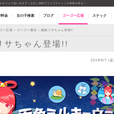
アルタイムで楽しめます！お試し無料でライブチャットが体験出来る！
/料金
女の子検索
ブログ
ゴーゴー広場
スナック
ゴー広場
ゴーゴー通信
織姫リサちゃん登場!!
>
>
リサちゃん登場!!
2019/6/7 (金