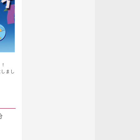
！！
意しまし
分