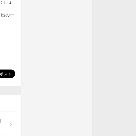
でしょ
い出の一
【GWイベント情報】女の子との楽しいトークで、素敵なおうち時間をお過ごしください☆