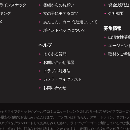
ラインスナック
番組からのお願い
資金決済法
キング
女の子にモテるコツ
会社概要
X
あんしん。カード決済について
募集情報
ポイントバックについて
出演女性募
ヘルプ
エージェン
よくある質問
取材をご希
お問い合わせ履歴
トラブル対処法
カメラ・マイクテスト
お問い合わせ
の子とライブチャットやメールでコミュニケーションを楽しむサービスがライブでゴーゴ
最安の価格でお楽しみいただけます。 パソコンはもちろん、スマートフォン、タブレットにも対応
のアプリをダウンロードしてお楽しみください。 ライブでゴーゴーに出演しているのは素
おり、好きな時に好きなだけお話することができます。 出演している女の子と仲良くな