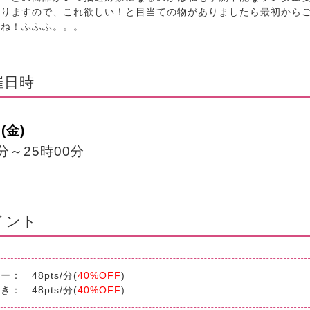
おりますので、これ欲しい！と目当ての物がありましたら最初から
いね！ふふふ。。。
催日時
(金)
0分～25時00分
イント
： 48pts/分(
40%OFF
)
： 48pts/分(
40%OFF
)