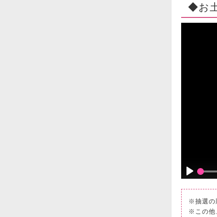
◆お
※抽選の
※この他