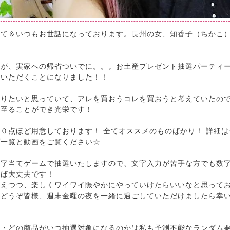
して＆いつもお世話になっております。長州の女、知香子（ちかこ
すが、実家への帰省ついでに。。。お土産プレゼント抽選パーティ
ていただくことになりました！！
やりたいと思っていて、アレを買おうコレを買おうと考えていたの
に至ることができ光栄です！
０点ほど用意しております！ 全てオススメのものばかり！ 詳細は
プ一覧と動画をご覧ください☆
数字当てゲームで抽選いたしますので、文字入力が苦手な方でも数
れば大丈夫です！
交えつつ、楽しくワイワイ賑やかにやっていけたらいいなと思って
、どうぞ皆様、週末金曜の夜を一緒に過ごしていただけましたら幸
・・どの商品がいつ抽選対象になるのかは私も予測不能なランダム