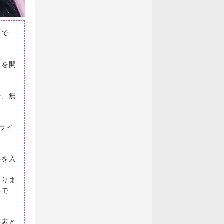
）で
ーを開
で、無
ライ
字を入
おりま
いで
要素と