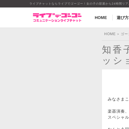
ライブチャットならライブでゴーゴー！女の子の部屋から24時間リ
HOME
遊び方
HOME
ゴー
>
知香子
ッシ
みなさま
楽器演奏
スペシャ