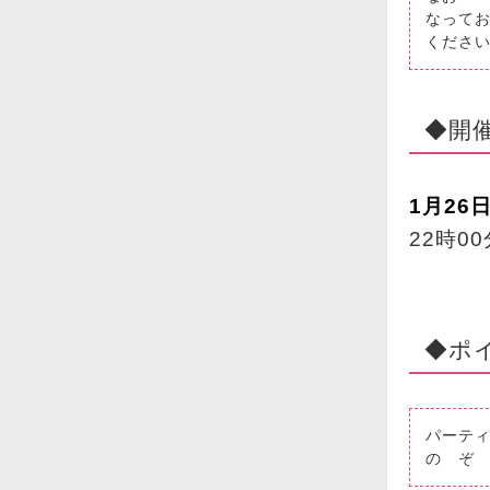
なって
くださ
◆開
1月26日
22時0
◆ポ
パーティー
の ぞ き