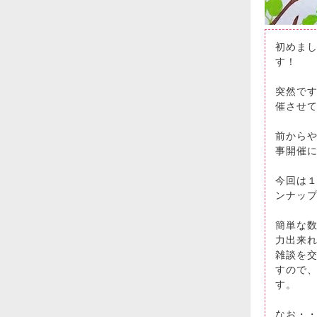
初めま
す！
突然で
催させ
前から
事開催
今回は１
ンナッ
簡単な
力出来
雑談を
すので
す。
なお・