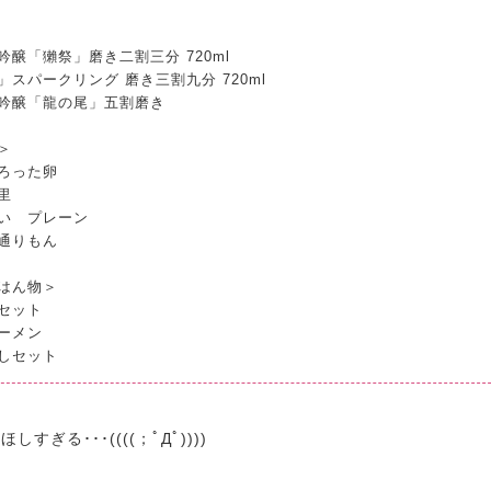
吟醸「獺祭」磨き二割三分 720ml
」スパークリング 磨き三割九分 720ml
吟醸「龍の尾」五割磨き
＞
ろった卵
里
い プレーン
通りもん
はん物＞
セット
ーメン
しセット
すぎる･･･((((；ﾟДﾟ))))