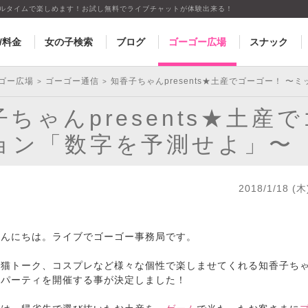
アルタイムで楽しめます！お試し無料でライブチャットが体験出来る！
/料金
女の子検索
ブログ
ゴーゴー広場
スナック
ゴー広場
ゴーゴー通信
知香子ちゃんpresents★土産でゴーゴー！ 
>
>
ちゃんpresents★土産
ョン「数字を予測せよ」〜
2018/1/18 (木
こんにちは。ライブでゴーゴー事務局です。
、猫トーク、コスプレなど様々な個性で楽しませてくれる知香子ち
ルパーティを開催する事が決定しました！