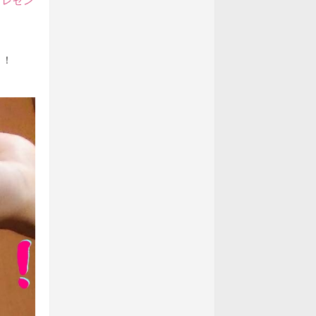
プレゼン
く！