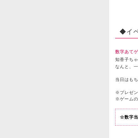
◆イ
数字あて
知香子ち
なんと、
当日はもち
※プレゼ
※ゲーム
☆数字