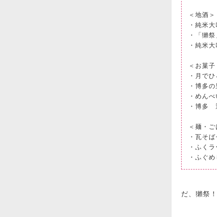
＜地酒＞
・純米大
・「獺祭
・純米大
＜お菓子
・月でひ
・博多の
・めんべ
・博多 
＜麺・ご
・瓦そば
・ふくラ
・ふぐめ
だ、獺祭！ほし