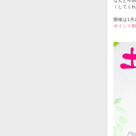
なんと今
ト
してく
開催は1月2
ポイント