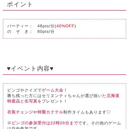
ポイント
パーティー： 48pts/分(
40%OFF
)
の ぞ き： 80pts/分
♥イベント内容♥
ビンゴやクイズで
ゲーム大会！
勝ち残った方にはセリヌンティちゃんが選び抜いた
北海道
特産品
と
生写真
をプレゼント！
衣装チェンジ
や
特製カクテル
制作タイムもあります♡
※
ビンゴの参加受付は22時20分まで
です。その他のゲーム
は自由参加です。