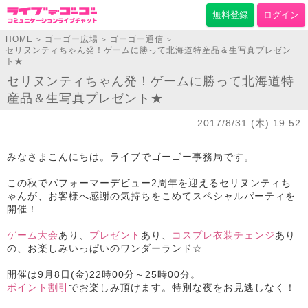
無料登録
ログイン
HOME
ゴーゴー広場
ゴーゴー通信
>
>
>
セリヌンティちゃん発！ゲームに勝って北海道特産品＆生写真プレゼン
ト★
セリヌンティちゃん発！ゲームに勝って北海道特
産品＆生写真プレゼント★
2017/8/31 (木) 19:52
みなさまこんにちは。ライブでゴーゴー事務局です。
この秋でパフォーマーデビュー2周年を迎えるセリヌンティち
ゃんが、お客様へ感謝の気持ちをこめてスペシャルパーティを
開催！
ゲーム大会
あり、
プレゼント
あり、
コスプレ衣装チェンジ
あり
の、お楽しみいっぱいのワンダーランド☆
開催は9月8日(金)22時00分～25時00分。
ポイント割引
でお楽しみ頂けます。特別な夜をお見逃しなく！