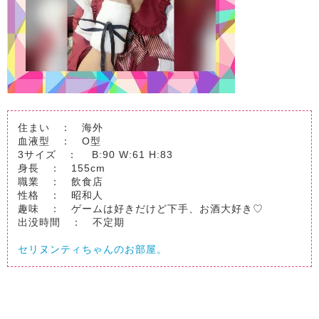
住まい ： 海外
血液型 ： O型
3サイズ ： B:90 W:61 H:83
身長 ： 155cm
職業 ： 飲食店
性格 ： 昭和人
趣味 ： ゲームは好きだけど下手、お酒大好き♡
出没時間 ： 不定期
セリヌンティちゃんのお部屋。