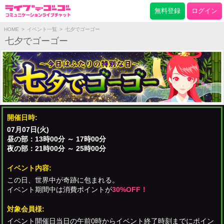
無料登録
ログイン
HOME
>
イベント一覧
>
七夕でゴーゴー
七夕でゴーゴー
開催日時:
07月07日(火)
昼の部：13時00分 ～ 17時00分
夜の部：21時00分 ～ 25時00分
イベント内容:
この日、世界中が奇跡に包まれる。
イベント期間中は消費ポイントが
30%OFF！
対象会員様:
イベント開催日当日の午前0時からイベント終了時刻までにポイン