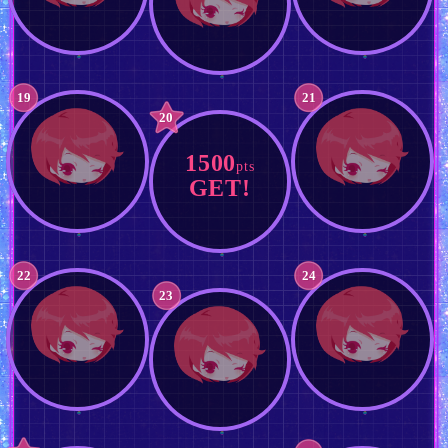
19
21
20
1500
pts
GET!
22
24
23