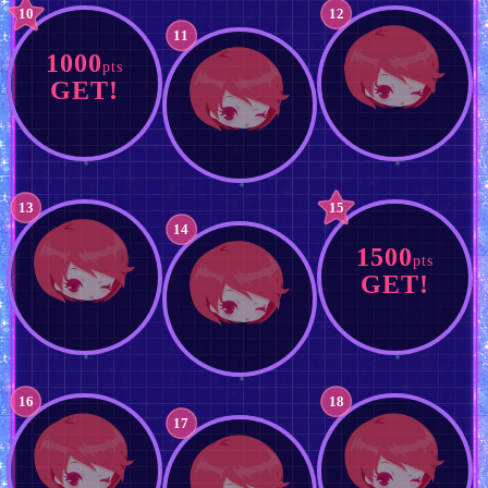
10
12
11
1000
pts
GET!
13
15
14
1500
pts
GET!
16
18
17