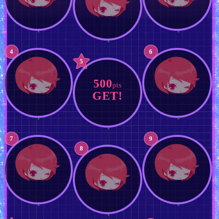
4
6
5
500
pts
GET!
7
9
8