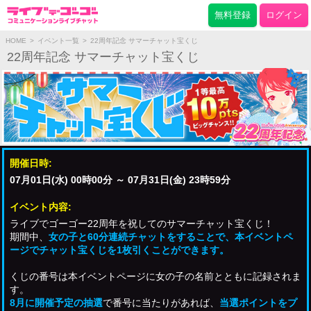
無料登録
ログイン
HOME
>
イベント一覧
>
22周年記念 サマーチャット宝くじ
22周年記念 サマーチャット宝くじ
開催日時:
07月01日(水) 00時00分 ～ 07月31日(金) 23時59分
イベント内容:
ライブでゴーゴー22周年を祝してのサマーチャット宝くじ！
期間中、
女の子と60分連続チャットをすることで、本イベントペ
ージでチャット宝くじを1枚引くことができます。
くじの番号は本イベントページに女の子の名前とともに記録されま
す。
8月に開催予定の抽選
で番号に当たりがあれば、
当選ポイントをプ