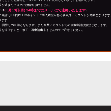
けたとしても解答をブログのコメントに記載しないようにお願いします。
限が過ぎたブログには解答頂けません。
05月13日(月) 24時までにメールにて連絡いたします
には
。
に合計5,000円以上のポイントご購入履歴がある会員様アカウントが対象となりま
ります。
様1回限りの申請となります。また複数アカウントでの複数申請は無効となります。
答を送信すると、修正・再申請出来ませんのでご注意ください。