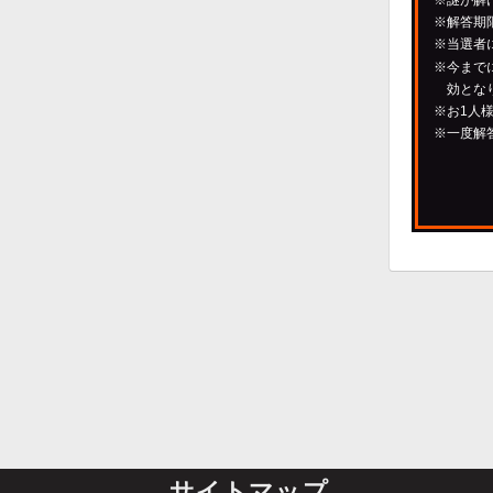
※謎が解
※解答期
※当選者
※今まで
効とな
※お1人
※一度解
サイトマップ