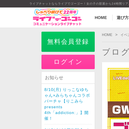
ライブチャットならライブでゴーゴー！女の子の部屋から24時間リ
HOME
遊び方
>
HOME
イベ
無料会員登録
ブロ
ログイン
お知らせ
8/10(月) りっこなゆち
ゃん×みらちゃんコラボ
パーチャ【りこみら
presents
4th「addiction:」】開
催！