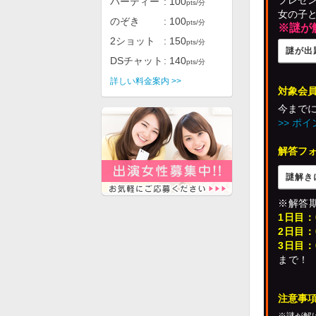
プレゼ
パーティー
100
pts/分
女の子
のぞき
100
pts/分
※謎が
2ショット
150
pts/分
謎が出
DSチャット
140
pts/分
詳しい料金案内 >>
対象会員
今まで
>> ポ
解答フ
謎解き
※解答
1日目：0
2日目：0
3日目：0
まで！
注意事項