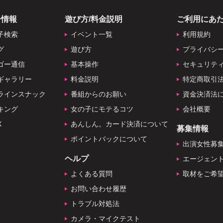
子情報
遊び方/料金説明
ご利用にあ
子検索
イベント一覧
利用規約
グ
遊び方
プライバシ
ゴー通信
基本操作
セキュリテ
ギャラリー
料金説明
特定商取引
ラインスナック
番組からのお願い
資金決済法
キング
女の子にモテるコツ
会社概要
X
あんしん。カード決済について
募集情報
ポイントバックについて
出演女性募
ヘルプ
エージェン
よくある質問
取材をご希
お問い合わせ履歴
トラブル対処法
カメラ・マイクテスト