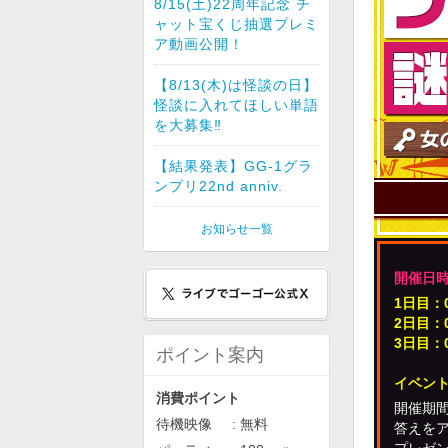
8/15(土)22周年記念 チ
ャット宝くじ抽選プレミ
ア動画公開！
【8/13(木)は怪談の日】
怪談に入れてほしい単語
を大募集‼︎
【結果発表】GG-1グラ
ンプリ22nd anniv.
お知らせ一覧
開催日時
1日目：0
2日目：0
3日目：0
ポイント案内
イベント
消費ポイント
開催期
待機映像
無料
答えをア