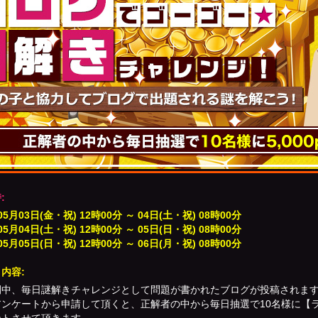
:
5月03日(金・祝) 12時00分 ～ 04日(土・祝) 08時00分
5月04日(土・祝) 12時00分 ～ 05日(日・祝) 08時00分
5月05日(日・祝) 12時00分 ～ 06日(月・祝) 08時00分
内容:
間中、毎日謎解きチャレンジとして問題が書かれたブログが投稿されま
ンケートから申請して頂くと、正解者の中から毎日抽選で10名様に【ライブ