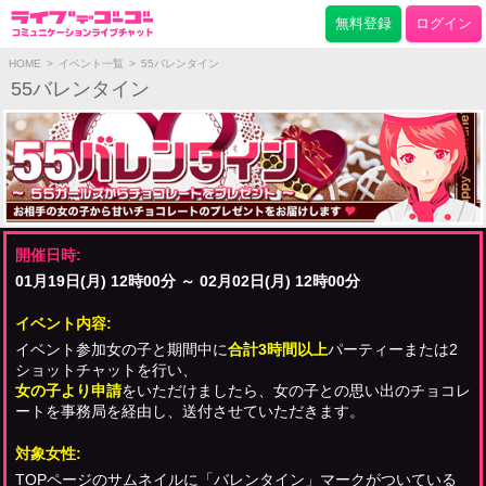
無料登録
ログイン
HOME
>
イベント一覧
>
55バレンタイン
55バレンタイン
開催日時:
01月19日(月) 12時00分 ～ 02月02日(月) 12時00分
イベント内容:
イベント参加女の子と期間中に
合計3時間以上
パーティーまたは2
ショットチャットを行い、
女の子より申請
をいただけましたら、女の子との思い出のチョコレ
ートを事務局を経由し、送付させていただきます。
対象女性:
TOPページのサムネイルに「バレンタイン」マークがついている