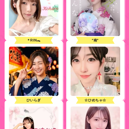
＊RIN🐊
*南*
ひいらぎ
☆ひめちゃ☆