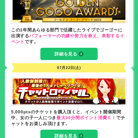
この1年間あらゆる部門で活躍したライブでゴーゴーに
出演する
パフォーマーの功績や努力を称え、表彰するイ
ベント
です。
詳細を見る
07月22日(土)
5,000ptsのチケットを購入頂くと、イベント開催期間
中、女の子一人につき
最大30分間ポイント消費０！
でチ
ャットをお楽しみ頂けます。
詳細を見る