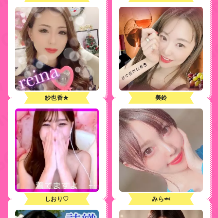
紗也香★
美鈴
しおり♡
みら🦈