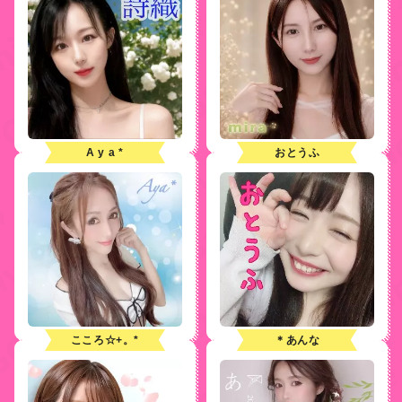
A y a *
おとうふ
こころ☆+。*
＊あんな