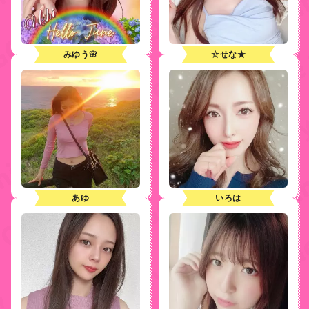
みゆう🌸
☆せな★
あゆ
いろは