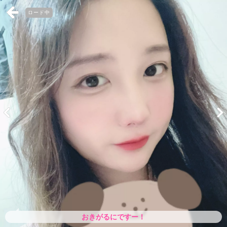
ロード中
おきがるにですー！