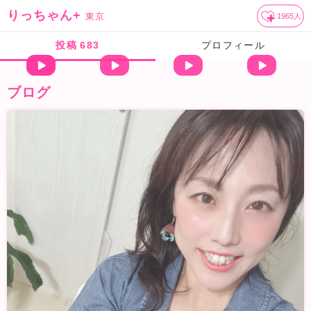
りっちゃん+
東京
1965
人
投稿
683
プロフィール
ブログ