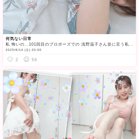
何気ない日常
私 怖いの…101回目のプロポーズでの 浅野温子さん並に言う私。何が怖いって自分が怖いのですw夕飯の支度でちょっと早めに 煮物を作って次の日の夕飯の支度でその煮物を出すの忘れてた事に気付く…ヤバいよね
2025/6/14 (土) 20:00
2
56