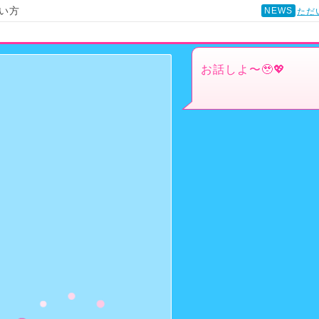
い方
NEWS
ただ
お話しよ〜🥹💖