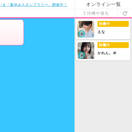
オンライン一覧
いま「夏休みスタンプラリー」開催中！
待機中優先
待機中
えな
待機中
かれん。＠