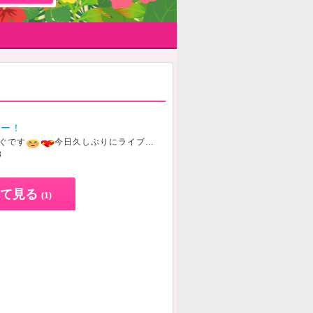
よー！
ぐです
️
今日久しぶりにライブするのでよかったら遊びに来てね
︎パ
3
て見る
(1)