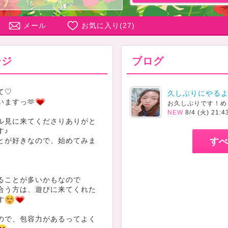
メール
お気に入り(
27
)
ージ
ブログ
て♡
久しぶりにやる
いますっ🫶
お久しぶりです！め
NEW
8/4 (火) 21:4
ル見に来てくださりありがと
す♪
とが好きなので、始めてみま
すべ
ることが多いかもなので
合う方は、遊びに来てくれた
す
ので、包容力があるってよく