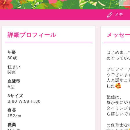
メモ
詳細プロフィール
メッセ
年齢
はじめまし
30歳
めぐってい
住まい
プロフィー
関東
うございま
人と話すこ
血液型
した
A型
3サイズ
配信は、
B:80 W:58 H:80
昼か夜にや
タイミング
身長
ら嬉しいで
152cm
職業
元保育士な