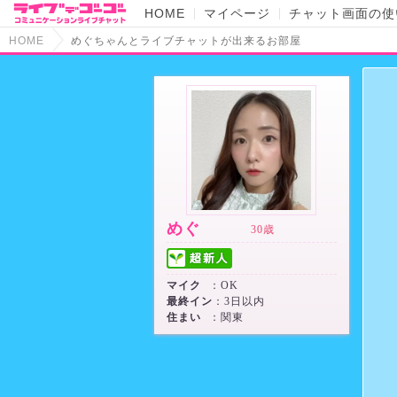
HOME
マイページ
チャット画面の使
HOME
めぐちゃんとライブチャットが出来るお部屋
めぐ
30歳
マイク
：OK
最終イン
：3日以内
住まい
：関東