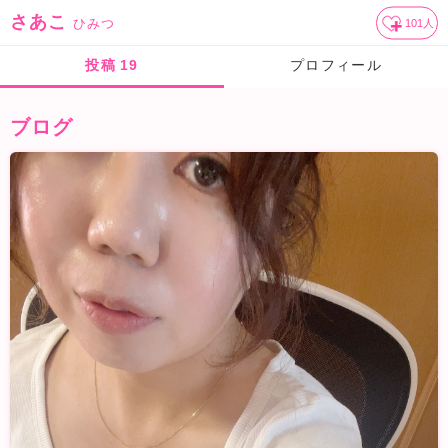
さあこ
ひみつ
101
人
投稿
19
プロフィール
ブログ