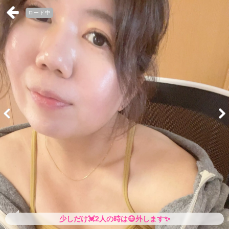
ロード中
少しだけ💓2人の時は😷外します✨