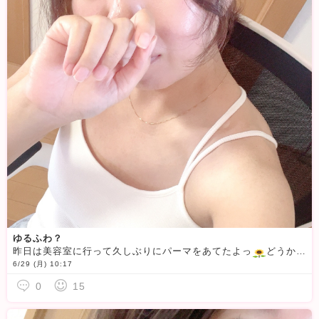
ゆるふわ？
昨日は美容室に行って久しぶりにパーマをあてたよっ
どうかなあ、、どきどき
6/29 (月) 10:17
0
15