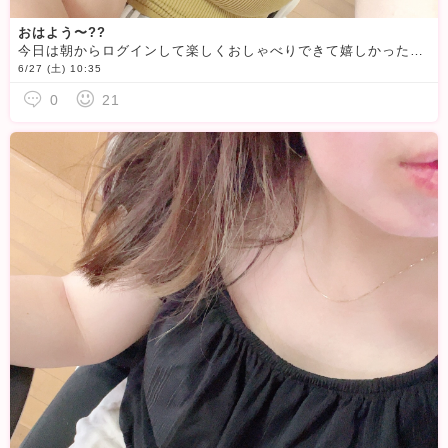
おはよう〜??
今日は朝からログインして楽しくおしゃべりできて嬉しかった
シ
6/27 (土) 10:35
0
21