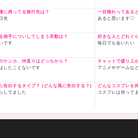
憶に残ってる旅行先は？
一目惚れってある
日光
あると思います♡
る相手についしてしまう言動は？
好きな人とどれぐ
いです
毎日でも会いたい
のケンカ、仲直りはどっちから？
チャットで盛り上
はしたことないです
アニメやゲームな
ら告白するタイプ？ (どんな風に告白する？)
どんなコスプレを
らしてました
コスプレは持って