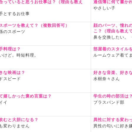
合っていると思うお仕事は？（理由も教え
通信簿に何て書か
やさしい子
手とするお仕事
スポーツを教えて？（複数回答可）
顔のパーツ、憧れ
こ？（理由も教え
係のスポーツ
鼻を交換したい。
手料理は？
部屋着のスタイル
いけど。時短料理。
ルームウェア着て
きな映画は？
好きな音楽、好き
ドスピード
水樹奈々さん
て嬉しかった褒め言葉は？
学生の時の部活は
イイ
ブラスバンド部
飲むと大胆になる？
異性に対する変わ
も変わりません
異性の匂いに好き