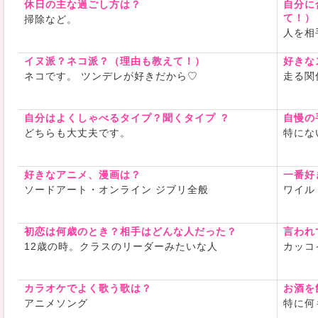
休日の主な過ごし方は？
自分に
て！）
掃除など。
人を相
イヌ派？ネコ派？（理由も教えて！）
好きな
ネコです。 ツンデレが好きだから♡
走る関
自分はよくしゃべるタイプ？聞くタイプ ？
自慢の
どちらも大丈夫です。
特にな
好きなアニメ、漫画は？
一番好
ソードアート・オンライン ジブリ全般
ワイル
初恋は何歳のとき？相手はどんな人だった？
言われ
12歳の時。クラスのリーダーみたいな人
カッコ
カラオケでよく歌う歌は？
お酒を
アニメソング
特に何