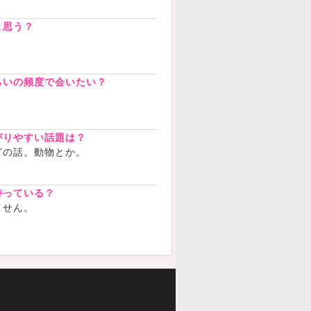
と思う？
らいの頻度で会いたい？
がりやすい話題は？
どの話。動物とか。
持っている？
ません。