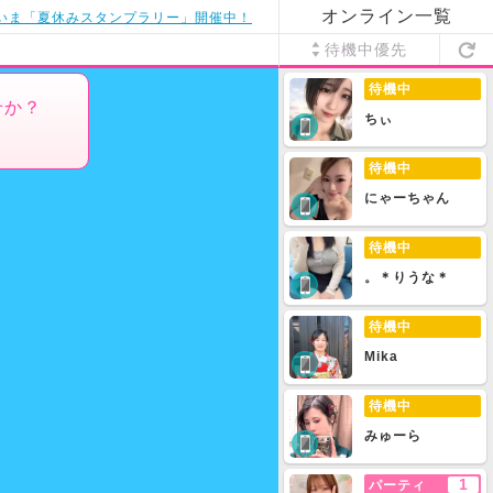
オンライン一覧
いま「夏休みスタンプラリー」開催中！
待機中優先
待機中
せか？
ちぃ
待機中
にゃーちゃん
待機中
。＊りうな＊
待機中
Mika
待機中
みゅーら
1
パーティ