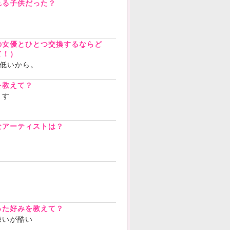
れる子供だった？
の女優とひとつ交換するならど
て！）
 低いから。
を教えて？
ます
なアーティストは？
？
った好みを教えて？
嫌いが酷い