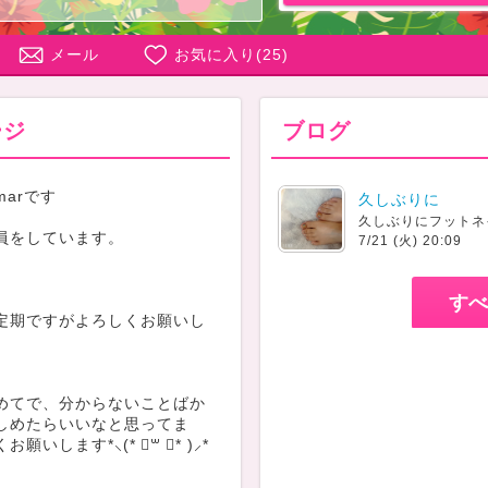
メール
お気に入り(
25
)
ージ
ブログ
arです
久しぶりに
久しぶりにフットネ
員をしています。
7/21 (火) 20:09
すべ
定期ですがよろしくお願いし
めてで、分からないことばか
しめたらいいなと思ってま
願いします*⸜(* ॑꒳ ॑* )⸝*