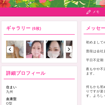
メモ
ギャラリー
メッセ
(6枚)
初めましてm
普段は会社
平日不定期
夜もやや不
詳細プロフィール
ます。
何もかも初
住まい
りですが楽
九州
す。よろしくお
血液型
O型