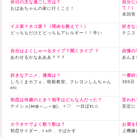
休日の主な過ごし方は？
毎回癒されてま
自分に
て！）
おばあちゃんの家に行くこと！
気軽に仲良
未回答
イヌ派？ネコ派？（理由も教えて！）
好きな
どっちもだけどどっちもアレルギー！！辛い
テニス
自分はよくしゃべるタイプ？聞くタイプ ？
自慢の
あわせるかなあああ？？？
あんま
好きなアニメ、漫画は？
一番好
しろくまカフェ、暗殺教室、クレヨンしんちゃん
365
etc
初恋は何歳のとき？相手はどんな人だった？
言われ
ナイショ(⋈◍＞◡＜◍)。✧♡ 一目ぼれ☆
安定に
カラオケでよく歌う歌は？
お酒を
初恋サイダー、I sill 、そばかす
上機嫌