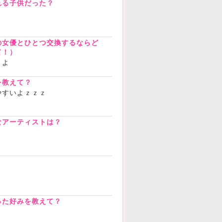
れる子供だった？
の女優とひとつ交換するならど
て！）
よよ
を教えて？
やすいよｚｚｚ
なアーティストは？
？
った好みを教えて？