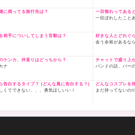
憶に残ってる旅行先は？
一目惚れってある
一目ぼれしたこと
る相手についしてしまう言動は？
好きな人とどれぐ
会う余裕があるな
のケンカ、仲直りはどっちから？
チャットで盛り上
カナ
バンドの話、バー
ら告白するタイプ？ (どんな風に告白する？)
どんなコスプレを
しくてできない、、、勇気ほしいい！
まだ持ってないの//