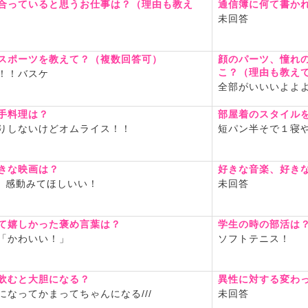
す( ´꒳` )
合っていると思うお仕事は？（理由も教え
通信簿に何て書か
未回答
くしてくれたら嬉しいです！
スポーツを教えて？（複数回答可）
顔のパーツ、憧れ
こ？（理由も教え
！！バスケ
全部がいいいよよ
手料理は？
部屋着のスタイル
りしないけどオムライス！！
短パン半そで１寝
きな映画は？
好きな音楽、好き
日 感動みてほしいい！
未回答
て嬉しかった褒め言葉は？
学生の時の部活は
「かわいい！」
ソフトテニス！
飲むと大胆になる？
異性に対する変わ
になってかまってちゃんになる///
未回答