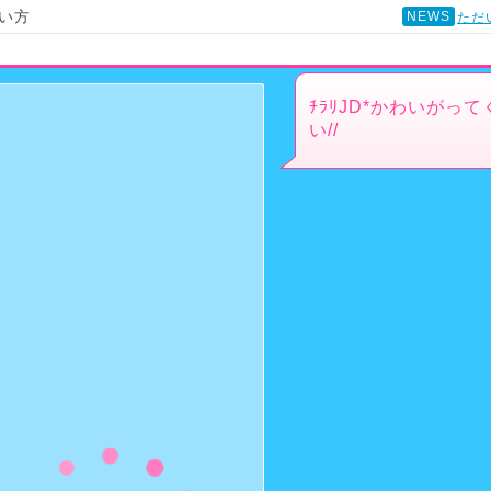
い方
NEWS
ただ
ﾁﾗﾘJD*かわいがっ
い//