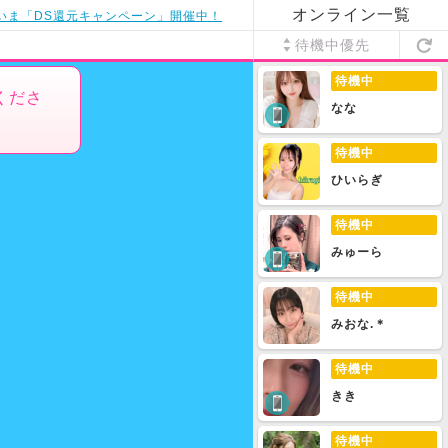
オンライン一覧
いま「DS還元キャンペーン」開催中！
待機中優先
待機中
てくださ
なな
待機中
ひいらぎ
待機中
みゅーら
待機中
みおな.＊
待機中
きき
待機中