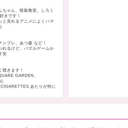
んちゃん、暗殺教室、しろく
が好きです！
っと見れるアニメによくハマ
)
ナンプレ、あつ森 など！
われるけど、パズルゲームか
す笑
く聴きます！
SQUARE GARDEN、
os]、
L CIGARETTES あたりが特に
スにもよく行ってます(^^)
楽しいけど日焼けとの戦いで
あちゃんの家でのんびりして
いです！