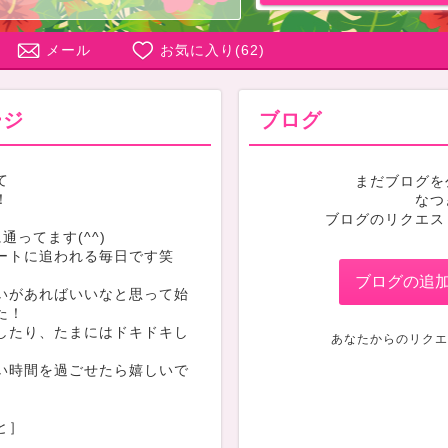
メール
お気に入り(
62
)
ージ
ブログ
て
まだブログを
！
なつ
ブログのリクエス
通ってます(^^)
ートに追われる毎日です笑
ブログの追
いがあればいいなと思って始
た！
したり、たまにはドキドキし
あなたからのリクエ
い時間を過ごせたら嬉しいで
と］