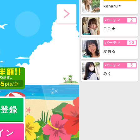
koharu＊
2
パーティ
ここ★
10
パーティ
かおる
5
パーティ
みく
員登録
イン