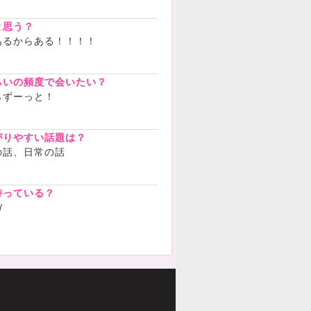
と思う？
あるからある！！！！
らいの頻度で会いたい？
らずーっと！
がりやすい話題は？
の話、日常の話
持っている？
/