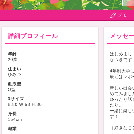
メモ
詳細プロフィール
メッセ
年齢
はじめまし
20歳
なつきです
住まい
4年制大学に
ひみつ
最近はレポ
血液型
新しい出会
O型
めてみまし
3サイズ
ゆったり話
B:80 W:58 H:80
たり…
一緒に楽し
身長
す！
154cm
［好きなこ
職業