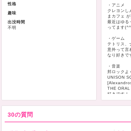
性格
・アニメ
クレヨンし
趣味
まカフェ 
最近はゆる
出没時間
ってます(^^
不明
・ゲーム
テトリス、
意外って言
なり好きで
・音楽
邦ロックよ
UNISON 
[Alexandr
THE ORA
好きです！
ライブやフェ
夏フェスは
す笑
30の質問
休日はおば
ることが多