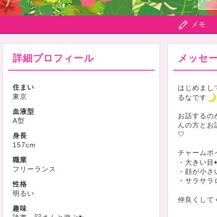
メモ
詳細プロフィール
メッセ
住まい
はじめまし
東京
るなです
血液型
お話するの
A型
んの方とお
🤍
身長
157cm
チャームポ
職業
・大きい目
フリーランス
・顔が小さい
・サラサラ
性格
明るい
仲良くして
趣味