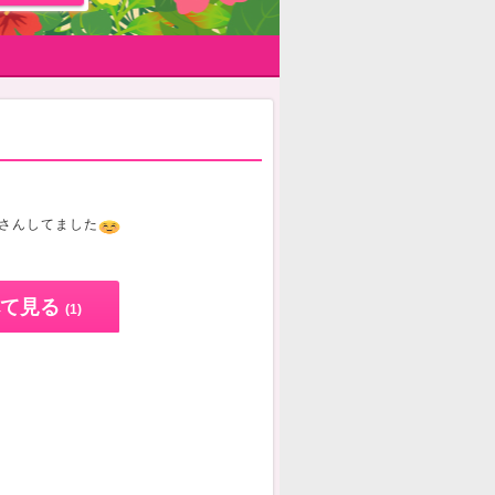
さんしてました
️
て見る
(1)