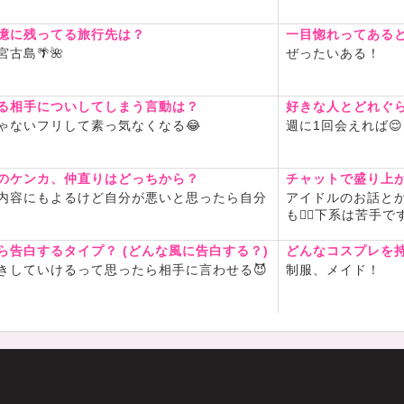
憶に残ってる旅行先は？
一目惚れってある
古島🌴🌺
ぜったいある！
る相手についしてしまう言動は？
好きな人とどれぐ
ゃないフリして素っ気なくなる😂
週に1回会えれば😌
のケンカ、仲直りはどっちから？
チャットで盛り上
内容にもよるけど自分が悪いと思ったら自分
アイドルのお話と
も🙆‍♀️下系は苦手で
ら告白するタイプ？ (どんな風に告白する？)
どんなコスプレを
きしていけるって思ったら相手に言わせる😈
制服、メイド！