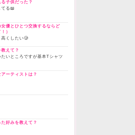
れる子供だった？
てる📖
の女優とひとつ交換するならど
て！）
高くしたい🥲
を教えて？
いたいところですが基本Tシャツ
なアーティストは？
！
？
った好みを教えて？