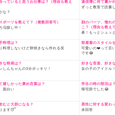
合っていると思うお仕事は？（理由も教え
通信簿に何て書か
ずっと教室で読書し
かな？
スポーツを教えて？（複数回答可）
顔のパーツ、憧れ
こ？（理由も教え
ろ🤔探し中！
鼻！もっとシュッと
手料理は？
部屋着のスタイル
り料理しないけど卵焼きなら作れる笑
可愛いの❤️って言
です😂
きな映画は？
好きな音楽、好き
ンしんちゃんの3分ポッキリ！
女の子のアイドル
て嬉しかった褒め言葉は？
学生の時の部活は
、面白い
帰宅部でした😂
飲むと大胆になる？
異性に対する変わ
ります😴
未回答