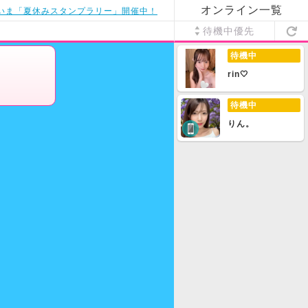
オンライン一覧
いま「夏休みスタンプラリー」開催中！
待機中優先
待機中
rin🤍
待機中
りん。