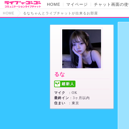
HOME
マイページ
チャット画面の使
HOME
るなちゃんとライブチャットが出来るお部屋
るな
マイク
：OK
最終イン
：3ヶ月以内
住まい
：東京