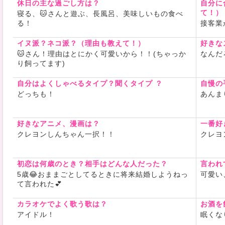
休日の主な過ごし方は？
自分に
て！）
寝る、🐱さんと遊ぶ、長風呂、美味しいもの食べ
る！
接客業
イヌ派？ネコ派？（理由も教えて！）
好きな
🐱さん！理由はとにかく可愛いから！！(ちゃっか
なんだ
り飼ってます)
自分はよくしゃべるタイプ？聞くタイプ ？
自慢の
どっちも！
あんま
好きなアニメ、漫画は？
一番好
クレヨンしんちゃん一択！！
クレヨ
初恋は何歳のとき？相手はどんな人だった？
言われ
5歳😂おままごとしてるときに将来結婚しようねっ
可愛い
て言われた💕︎
カラオケでよく歌う歌は？
お酒を
アイドル！
眠くな