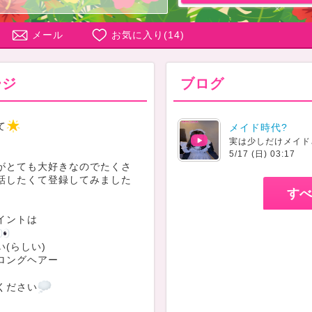
メール
お気に入り(
14
)
ージ
ブログ
て
メイド時代?
実は少しだけメイド
5/17 (日) 03:17
がとても大好きなのでたくさ
話したくて登録してみました
すべ
イントは
(らしい)
ロングヘアー
ください