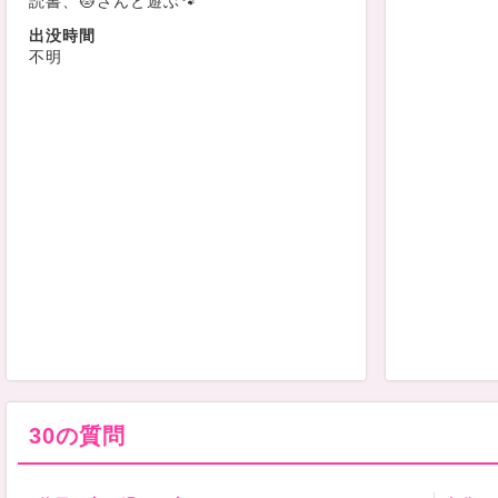
読書、🐱さんと遊ぶ🐾
出没時間
不明
30の質問