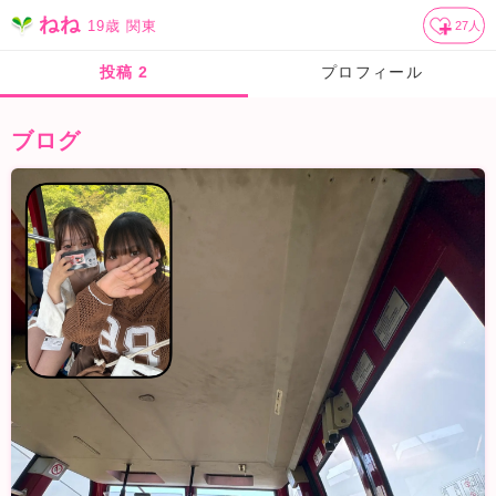
ねね
19歳
関東
27
人
投稿
2
プロフィール
ブログ