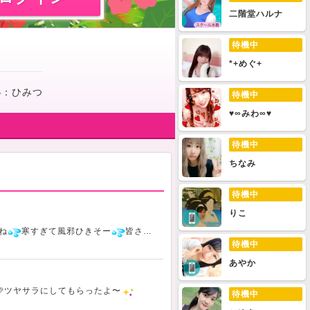
二階堂ハルナ
待機中
*+めぐ+
い
：
ひみつ
待機中
♥∞みわ∞♥
待機中
ちなみ
待機中
りこ
ね
寒すぎて風邪ひきそー
皆さん風邪には気をつけてください
待機中
あやか
🩷ツヤサラにしてもらったよ〜
待機中