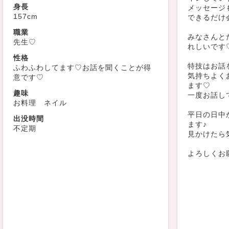
身長
メッセージ
157cm
できるだけ
職業
みなさんと
先生♡
れしいです
性格
特技はお話
ふわふわしてます♡お話を聞くことが得
気持ちよく
意です♡
ます♡
趣味
一度お話し
お料理 ネイル
平日の日中
出没時間
ます♪
不定期
見かけたら
よろしくお