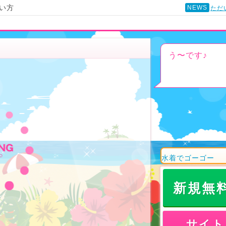
い方
NEWS
ただ
う〜です♪
水着でゴーゴー
新規無
サイト