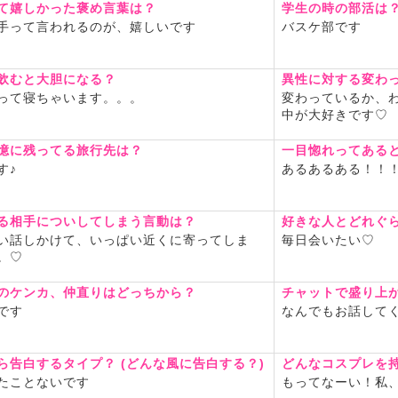
て嬉しかった褒め言葉は？
学生の時の部活は
手って言われるのが、嬉しいです
バスケ部です
飲むと大胆になる？
異性に対する変わ
って寝ちゃいます。。。
変わっているか、
中が大好きです♡
憶に残ってる旅行先は？
一目惚れってある
す♪
あるあるある！！
る相手についしてしまう言動は？
好きな人とどれぐ
い話しかけて、いっぱい近くに寄ってしま
毎日会いたい♡
。♡
のケンカ、仲直りはどっちから？
チャットで盛り上
です
なんでもお話して
ら告白するタイプ？ (どんな風に告白する？)
どんなコスプレを
たことないです
もってなーい！私