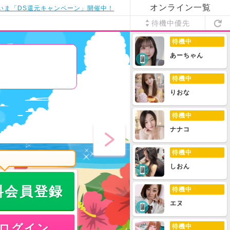
オンライン一覧
いま「DS還元キャンペーン」開催中！
待機中優先
待機中
あーちゃん
待機中
りおな
待機中
ナナコ
待機中
しおん
料会員登録
待機中
エヌ
ログイン
待機中