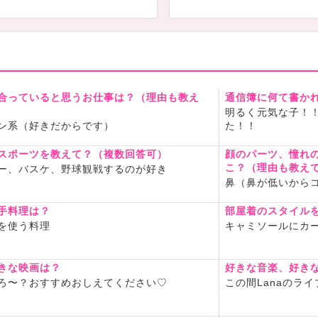
合っていると思うお仕事は？（理由も教え
通信簿に何て書か
明るく元気な子！
ン系（好きだからです）
た！！
スポーツを教えて？（複数回答可）
顔のパーツ、憧れ
こ？（理由も教え
ー、バスケ、野球観戦するのが好き
鼻（鼻が低いから
手料理は？
部屋着のスタイル
を使う料理
キャミソールにカ
きな映画は？
好きな音楽、好き
ろ〜？おすすめおしえてください♡
この間Lanaのラ