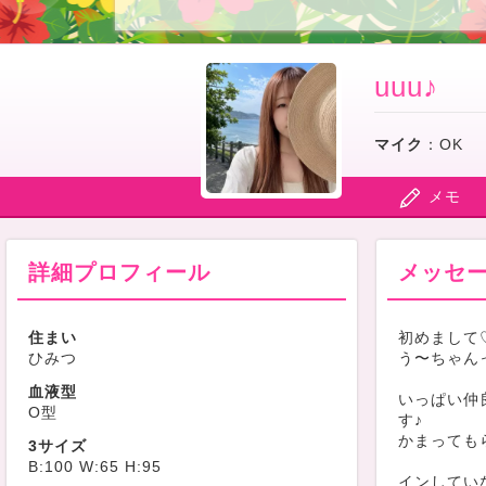
uuu♪
マイク
：
OK
メモ
詳細プロフィール
メッセ
住まい
初めまして
ひみつ
う〜ちゃん
血液型
いっぱい仲
O型
す♪
かまっても
3サイズ
B:100 W:65 H:95
インしてい