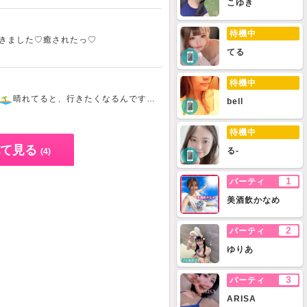
こゆき
待機中
きました♡癒されたっ♡
てる
待機中
️晴れてると、行きたくなるんですよねー♪誰か一緒に行ってくれないかなぁ
bell
待機中
て見る
る-
(4)
1
パーティ
美酒飲かなめ
2
パーティ
ゆりあ
3
パーティ
ARISA