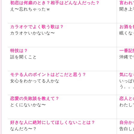
初恋は何歳のとき？相手はどんな人だった？
言われ
え〜忘れちゃったｗ
聞き上
カラオケでよく歌う歌は？
お酒を
カラオケいかないな〜
眠くな
特技は？
一番記
話を聞くこと
沖縄で
モテる人のポイントはどこだと思う？
気にな
女心をわかってる人かな
いっぱ
う。。
恋愛の失敗談を教えて？
恋人と
とくにないかな〜
わたし
好きな人に絶対にしてほしくないことは？
自分か
なんだろ〜？
告白し