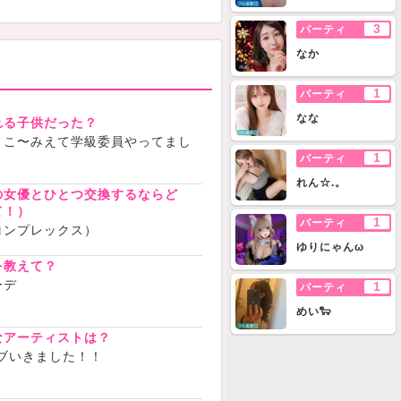
3
パーティ
なか
1
パーティ
なな
れる子供だった？
！こ〜みえて学級委員やってまし
1
パーティ
れん☆.。
の女優とひとつ交換するならど
て！）
1
パーティ
コンプレックス）
ゆりにゃんω
を教えて？
ーデ
1
パーティ
めい🐑
なアーティストは？
イブいきました！！