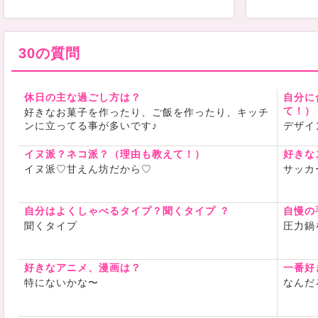
30の質問
休日の主な過ごし方は？
自分に
て！）
好きなお菓子を作ったり、ご飯を作ったり、キッチ
ンに立ってる事が多いです♪
デザイ
イヌ派？ネコ派？（理由も教えて！）
好きな
イヌ派♡甘えん坊だから♡
サッカ
自分はよくしゃべるタイプ？聞くタイプ ？
自慢の
聞くタイプ
圧力鍋
好きなアニメ、漫画は？
一番好
特にないかな〜
なんだ