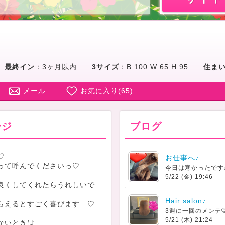
最終イン
：
3ヶ月以内
3サイズ
：
B:100 W:65 H:95
住ま
メール
お気に入り(
65
)
ージ
ブログ
♡
お仕事へ♪
って呼んでくださいっ♡
今日は寒かったです
5/22 (金) 19:46
良くしてくれたらうれしいで
Hair salon♪
らえるとすごく喜びます…♡
3週に一回のメンテ
5/21 (木) 21:24
ないときは