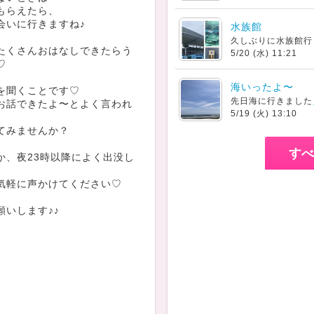
もらえたら、
会いに行きますね♪
水族館
久しぶりに水族館行
たくさんおはなしできたらう
5/20 (水) 11:21
♡
海いったよ〜
を聞くことです♡
先日海に行きました
お話できたよ〜とよく言われ
5/19 (火) 13:10
てみませんか？
すべ
か、夜23時以降によく出没し
気軽に声かけてください♡
願いします♪♪