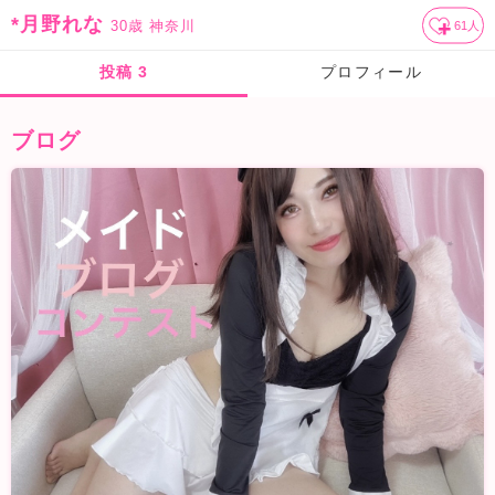
*月野れな
30歳
神奈川
61
人
投稿
3
プロフィール
ブログ