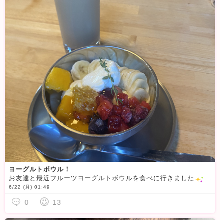
ヨーグルトボウル！
お友達と最近フルーツヨーグルトボウルを食べに行きました
️ヨーグルトだけど良いお値段でびっくりした、、、、でも味はその何倍も価値がありました！♩色んなお店のヨーグルト食べてみたい
6/22 (月) 01:49
0
13