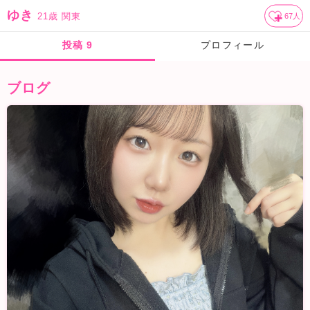
ゆき
21歳
関東
67
人
投稿
9
プロフィール
ブログ