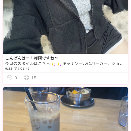
こんばんはー！梅雨ですね〜
今日のスタイルはこちら
️
️キャミソールにパーカー、ショートパンツを合わせて、完全に部屋着です
6/22 (月) 01:47
0
15