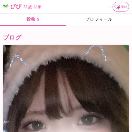
びび
21歳
関東
49
人
投稿
5
プロフィール
ブログ