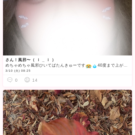
さん！風邪〜（ ｉ _ ｉ ）
めちゃめちゃ風邪ひいてばたんきゅーです
40度まで上がっていったん落ち着いたけど、頭ほわほわしすぎて、何にもできない！！悔しい！！！DM？文字での返信はできるので連絡ください…早く回復しますよーに…🥲
3/10 (火) 08:25
0
14