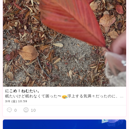
にこめ！ねむたい。
眠たいけど眠れなくて困った〜
浮上する気満々だったのに、大眠りしちゃってあんまり来れなかった(＞＜)来週お休みいっぱい取って、ここに引きこもるのもありだなあ
3/6 (金) 10:59
0
10