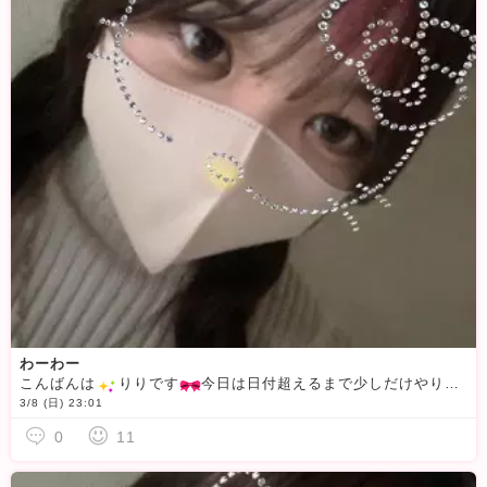
わーわー
こんばんは
️りりです
今日は日付超えるまで少しだけやります！明日は予定があるので〜
3/8 (日) 23:01
0
11