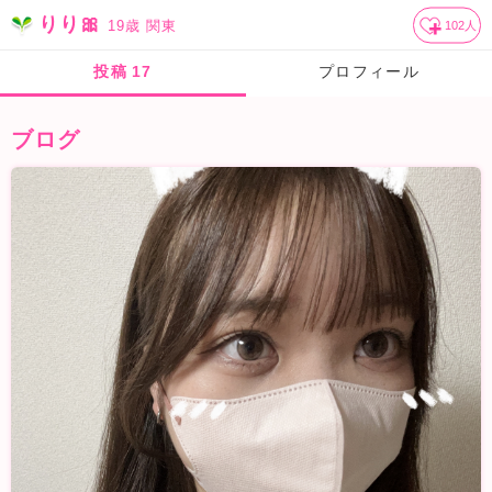
りり🎀
19歳
関東
102
人
投稿
17
プロフィール
ブログ