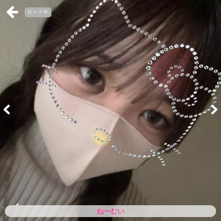
ロード中
ねーむい