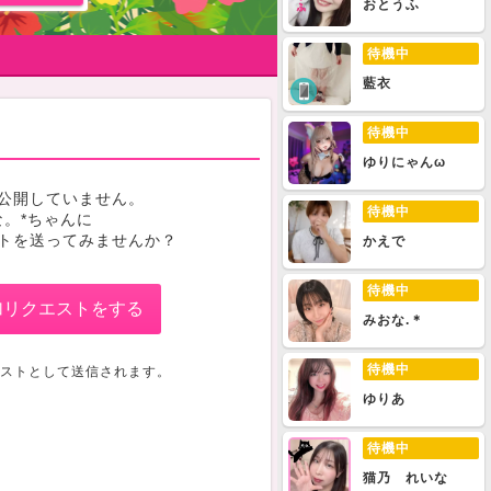
おとうふ
待機中
藍衣
待機中
ゆりにゃんω
公開していません。
待機中
な。*ちゃんに
トを送ってみませんか？
かえで
待機中
加リクエストをする
みおな.＊
待機中
ストとして送信されます。
ゆりあ
待機中
猫乃 れいな