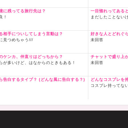
憶に残ってる旅行先は？
一目惚れってある
良！
まだしたことない
る相手についしてしまう言動は？
好きな人とどれぐ
に見つめちゃう///
未回答
のケンカ、仲直りはどっちから？
チャットで盛り上
らが多いけど、はなからのときもある！
未回答
ら告白するタイプ？ (どんな風に告白する？)
どんなコスプレを
コスプレ持ってな