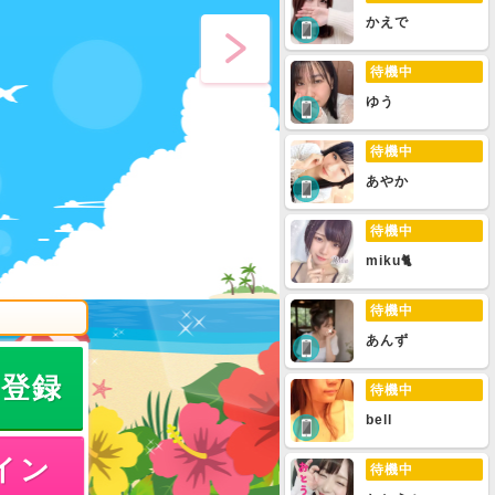
かえで
待機中
ゆう
待機中
あやか
待機中
miku🐈
待機中
あんず
員登録
待機中
bell
イン
待機中