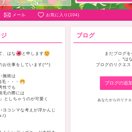
メール
お気に入り(
104
)
ージ
ブログ
て、はな
と申します
まだブログを
。*は
お仕事をしています(^^)
ブログのリクエス
い施術は
脱毛・・・
ブログの追
男性でも
脱毛の際には
』としちゃうのが可愛く
あなたからのリクエ
いヨコシマな考えが浮かんじ
ｪﾉ)