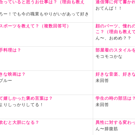
合っていると思うお仕事は？（理由も教え
通信簿に何て書か
おてんば！！
ろー！でも今の職業もやりがいがあって好き
スポーツを教えて？（複数回答可）
顔のパーツ、憧れ
こ？（理由も教え
ん〜、おめめ？？
手料理は？
部屋着のスタイル
モコモコかな
きな映画は？
好きな音楽、好き
ブルー
未回答
て嬉しかった褒め言葉は？
学生の時の部活は
よりしっかりしてる！
未回答
飲むと大胆になる？
異性に対する変わ
ん〜腓腹筋