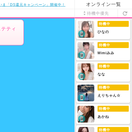
オンライン一覧
いま「DS還元キャンペーン」開催中！
待機中優先
待機中
ステティ
ひなの
待機中
Mimiみみ
待機中
なな
待機中
えりちゃん☆
待機中
あかね
待機中