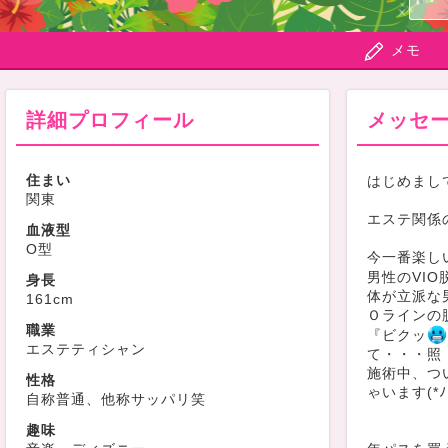
メモ
詳細プロフィール
メッセ
住まい
はじめまし
関東
エステ関係の
血液型
O型
今一番楽し
男性のVIO
身長
体が立派な
161cm
Ｏラインの
職業
『ビクッ
エステティシャン
て・・・照
施術中、つ
性格
ゃいます(*ﾉ
自称普通、他称サッパリ笑
趣味