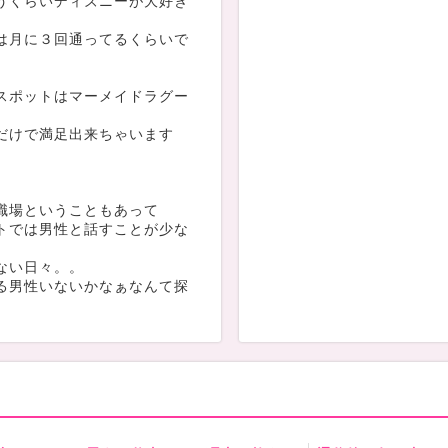
うくらいディズニーが大好き
は月に３回通ってるくらいで
スポットはマーメイドラグー
だけで満足出来ちゃいます
職場ということもあって
トでは男性と話すことが少な
ない日々。。
る男性いないかなぁなんて探
なの人生の刺激になってくれ
に募集中＞＜