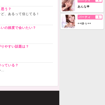
1
パーティ
あんな🌟
と思う？
けど、あるって信じてる！
1
パーティ
++ゆぅ++
らいの頻度で会いたい？
がりやすい話題は？
持っている？
い…