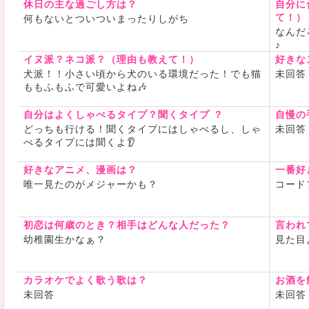
休日の主な過ごし方は？
自分に
て！）
何もないとついついまったりしがち
なんだ
♪
イヌ派？ネコ派？（理由も教えて！）
好きな
犬派！！小さい頃から犬のいる環境だった！でも猫
未回答
ももふもふで可愛いよね🎶
自分はよくしゃべるタイプ？聞くタイプ ？
自慢の
どっちも行ける！聞くタイプにはしゃべるし、しゃ
未回答
べるタイプには聞くよ👂
好きなアニメ、漫画は？
一番好
唯一見たのがメジャーかも？
コード
初恋は何歳のとき？相手はどんな人だった？
言われ
幼稚園生かなぁ？
見た目
カラオケでよく歌う歌は？
お酒を
未回答
未回答