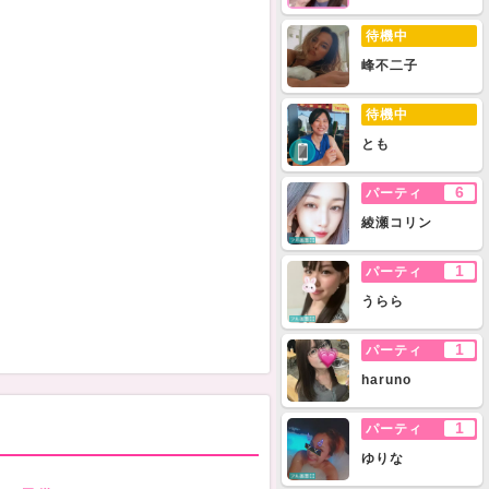
待機中
峰不二子
待機中
とも
6
パーティ
綾瀬コリン
1
パーティ
うらら
1
パーティ
haruno
1
パーティ
ゆりな