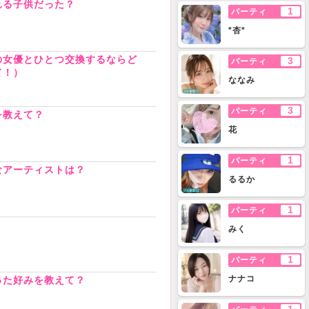
れる子供だった？
1
パーティ
*杏*
の女優とひとつ交換するならど
3
パーティ
て！）
ななみ
3
パーティ
を教えて？
花
1
パーティ
なアーティストは？
るるか
1
パーティ
？
みく
1
パーティ
ナナコ
った好みを教えて？