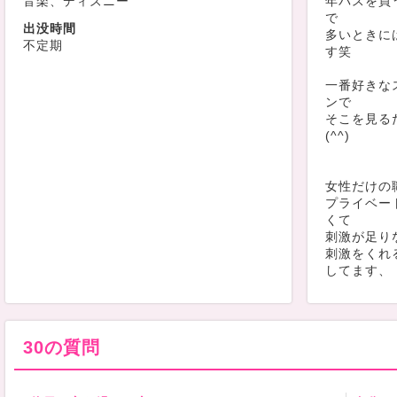
音楽、ディズニー
年パスを買
で
出没時間
多いときに
不定期
す笑
一番好きな
ンで
そこを見る
(^^)
女性だけの
プライベー
くて
刺激が足り
刺激をくれ
してます、
ここで、は
る方積極的
30の質問