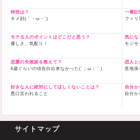
3/20(金)
3/21(土)
特技は？
一番記
🫧3/22(日)
キメ顔(｀・ω・´)
フィリ
会いにきて
⊹ ࣪˖ ┈┈ ˖ 
モテる人のポイントはどこだと思う？
気にな
⊹ ┈┈⊹ ࣪˖ 
優しさ、気配り！
モジモジ
X @anna_
https://x.
↑↑↑↑↑
恋愛の失敗談を教えて？
恋人と
6歳ぐらいの頃告白出来なかった(´；ω；｀)
意地張
告知とかも
ー！
覗いて見て
好きな人に絶対にしてほしくないことは？
自分か
悪口言われること
自分か
︎
ログインメ
面白いこと
よろしくお願
サイトマップ