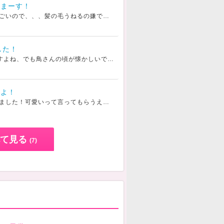
きまーす！
なぜならば湿気がすごいので、、、髪の毛うねるの嫌ですハンドルピンクで可愛いでしょー
ました！
今はXって言うんですよね、でも鳥さんの頃が懐かしいです
鳥さん好きだったなーあんなXで
たよ！
髪の毛のを清楚にしました！可愛いって言ってもらうえるといいな！今日は15時から出勤だから楽しみだな
て見る
(7)