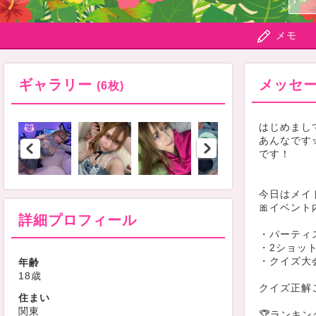
メモ
ギャラリー
メッセ
(6枚)
はじめまして！(
あんなです
です！
今日はメイ
🎀イベント
詳細プロフィール
・パーティ
・2ショット
・クイズ大
年齢
18歳
クイズ正解
住まい
関東
🏆ランキ