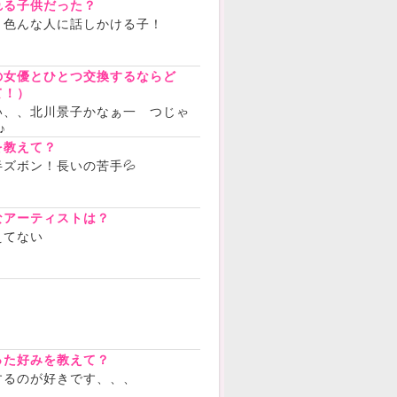
れる子供だった？
！色んな人に話しかける子！
の女優とひとつ交換するならど
て！）
い、、北川景子かなぁ一 つじゃ
♪
を教えて？
ズボン！長いの苦手💦
なアーティストは？
えてない
？
った好みを教えて？
するのが好きです、、、