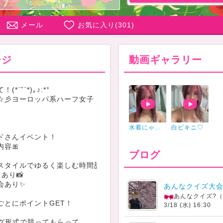
メール
お気に入り(
301
)
ージ
動画ギャラリー
*ˊ˘ˋ*)｡♪:*°
☆彡ヨーロッパ系ハーフ女子
水着にゃんこ
白ビキニ♡
ドさんイベント！
内容🎀
ブログ
スタイルでゆるく楽しむ時間🍾
あり📸
会あり✨
あんなクイズ大
あんなクイズ?（
ごとにポイントGET！
3/18 (水) 16:30
ング形式で競ってもらって