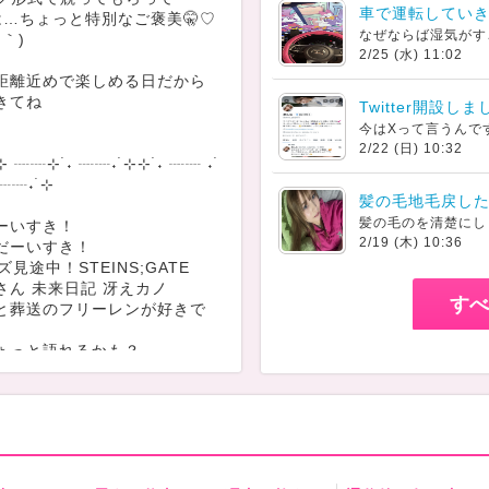
車で運転してい
は…ちょっと特別なご褒美🤫♡
艸｀)
2/25 (水) 11:02
距離近めで楽しめる日だから
きてね
Twitter開設し
2/22 (日) 10:32
࣪⊹ ┈┈⊹ ࣪˖ ┈┈˖ ࣪⊹⊹ ࣪˖ ┈┈ ˖ ࣪
┈┈˖ ࣪⊹
髪の毛地毛戻し
ーいすき！
2/19 (木) 10:36
だーいすき！
ズ見途中！STEINS;GATE
さん 未来日記 冴えカノ
すべ
と葬送のフリーレンが好きで
ょっと語れるかも？
が大好きです！テーマパーク
！(^^♪
ってる曲はセツナトリップで
トロがめっちゃ好きすぎる！