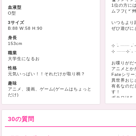
1位の方に
血液型
ムフフ( *´
O型
3サイズ
いつもより
B:88 W:58 H:90
ぜひ遊びに
身長
153cm
⊹ ࣪˖ ┈┈ ˖ 
⊹ ┈┈⊹ ࣪˖ 
職業
大学生になるお
お喋りがだ
性格
アニメとか
元気いっぱい！！それだけが取り柄？
Fateシリー
異世界おじ
趣味
有名なのだ
アニメ、漫画、ゲーム(ゲームはちょっと
す！
だけ)
ボカロはち
出没時間
ディズニー
不明
系が好きです
30の質問
最近のハマ
す！
最初のイン