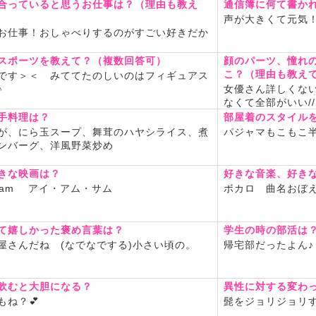
マ！有名かな？メルトも好
合っていると思うお仕事は？（理由も教え
通信簿に何て書か
声が大きくて元気
イムマシーン！
お仕事！おしゃべりするのがすごい好きだか
良く色んな話したいな！
スポーツを教えて？（複数回答可）
顔のパーツ、憧れ
ずスタンスだから仲良くして
こ？（理由も教え
です＞＜ みててたのしいのはフィギュアス
・｀)
♪
女優さん詳しくな
࣪⊹ ┈┈⊹ ࣪˖ ┈┈˖ ࣪⊹⊹ ࣪˖ ┈┈ ˖ ࣪
なくて全部がいい//
┈┈˖ ࣪⊹
手料理は？
部屋着のスタイル
が、にら玉スープ、舞茸のハヤシライス、煮
パジャマもこもこ半
シフト
ンバーグ、洋風野菜炒め
きな映画は？
好きな音楽、好き
 12:00～24:00
m Sam アイ・アム・サム
ボカロ 曲名おぼ
) おやすみ
 14:00～24:00
 12:00～24:00
て嬉しかった褒め言葉は？
学生の時の部活は
屋さんだね (なでなでする)小さい頃の。
帰宅部だったよん♪
月) おやすみ
 12:00～23:00
 12:00～23:00
飲むと大胆になる？
異性に対する変わ
木) おやすみ
ね？💕︎
髭をジョリジョリ