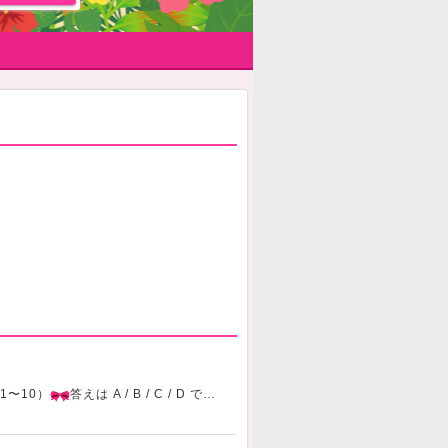
会
1〜10）
答えは A / B / C / D でコメントしてね🫶? あんなの呼び方どれが好き？A あんなB あんちゃんC 姫D 呼び捨て? あんなが照れるのは？A じっと見られるB 名前呼ばれるC 手を引か