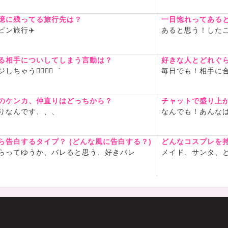
 12:00～23:00
 15:00～23:00
憶に残ってる旅行先は？
一目惚れってある
 12:00～23:00
ピン旅行✈️
あると思う！した
くれたら嬉しいです🩵
࣪⊹ ┈┈⊹ ࣪˖ ┈┈˖ ࣪⊹⊹ ࣪˖ ┈┈ ˖ ࣪
る相手についしてしまう言動は？
好きな人とどれぐ
┈┈˖ ࣪⊹
しちゃう👉🏻👈🏻゛
毎日でも！相手に
gogo55
com/anna_gogo55
のケンカ、仲直りはどっちから？
チャットで盛り上
りなんです、、、
なんでも！あんな
するし、自撮りよくあげるよ
ね！
ら告白するタイプ？ (どんな風に告白する？)
どんなコスプレを
らってゆうか、バレると思う、好きバレ
メイド、サンタ、
ッセージも毎日更新して日常
書いてるから見てみてね！
︎
いいたします(*´▽｀*)