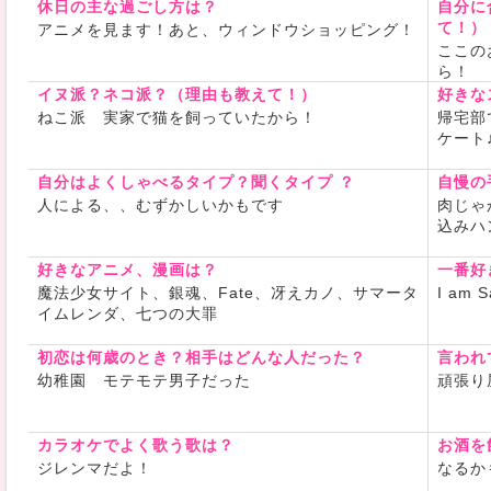
休日の主な過ごし方は？
あとジレン
自分に
き！
て！）
アニメを見ます！あと、ウィンドウショッピング！
あと！！タ
ここの
みんなと仲
ら！
イヌ派？ネコ派？（理由も教えて！）
好きな
来る者拒ま
ねこ派 実家で猫を飼っていたから！
帰宅部
よね(´・ω
ケート
⊹ ࣪˖ ┈┈ ˖ 
⊹ ┈┈⊹ ࣪˖ 
自分はよくしゃべるタイプ？聞くタイプ ？
自慢の
人による、、むずかしいかもです
肉じゃ
あんなの
込みハ
3/12～3/22
好きなアニメ、漫画は？
一番好
3/12(木)
魔法少女サイト、銀魂、Fate、冴えカノ、サマータ
I a
🫧3/13(金
イムレンダ、七つの大罪
🪼3/14(土)
3/15(日)
初恋は何歳のとき？相手はどんな人だった？
言われ
幼稚園 モテモテ男子だった
頑張り
3/16(
3/17(火)
🫧3/18(水)
カラオケでよく歌う歌は？
お酒を
3/19(
ジレンマだよ！
なるかも