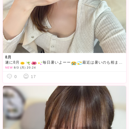
8月
遂に8月
毎日暑いよーー
最近は暑いのも相まってお家に籠って勉強中
NEW
8/3 (月) 20:24
0
17