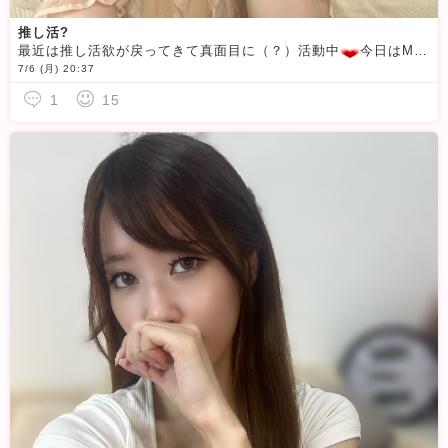
推し活?
最近は推し活欲が戻ってきて真面目に（？）活動中
今日はME:Iの新曲MV公開
7/6 (月) 20:37
1
15