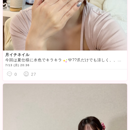
月イチネイル
今回は夏仕様に水色でキラキラ
️🩵??爪だけでも涼しく、、
6
7/13 (月) 20:36
0
27