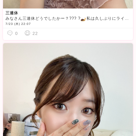
三連休
みなさん三連休どうでしたかー？?︎︎︎︎?? ?
私は久しぶりにライブに行ってきました
7/23 (木) 22:07
0
22