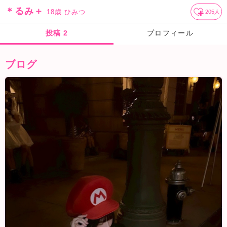
＊るみ＋
18歳
ひみつ
205
人
投稿
2
プロフィール
ブログ