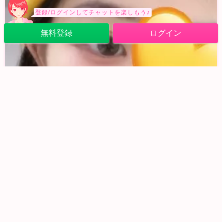
登録/ログインしてチャットを楽しもう♪
無料登録
ログイン
ただのパジャマwww
こんばんは♪なんか、パジャマイベントと聞いたので、全然かわいくないガチのただのパジャマ来てますwwwwwコメダ珈琲とポケモンのコラボ始まるらしい！！！メタモン大好きだから行きたい！！！と言いつつミスド
3/4 (水) 20:27
0
10