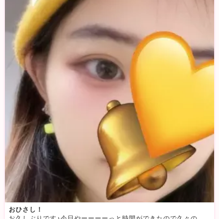
おひさし！
お久しぶりです♪今日やーーーーっと時間ができたので久々の出没！！18時までいます〜！！お久しぶりの方も初めましての方もウェルカムです♪てか最近、Townshipっていうゲームにハマりすぎてるんですけど