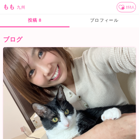
もも
九州
153
人
投稿
8
プロフィール
ブログ