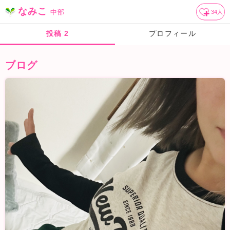
なみこ
中部
34
人
投稿
2
プロフィール
ブログ