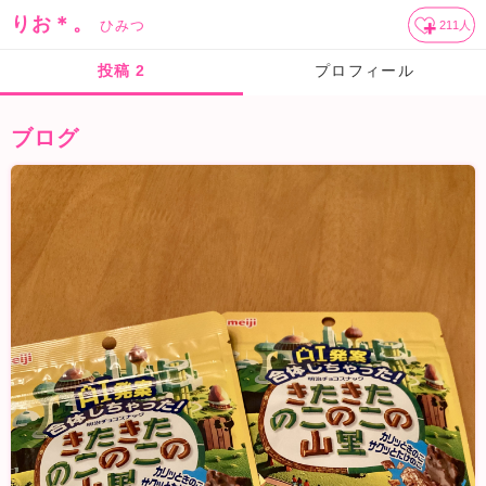
りお＊。
ひみつ
211
人
投稿
2
プロフィール
ブログ