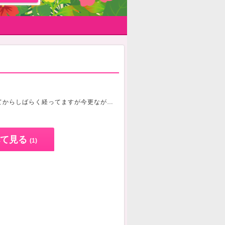
からしばらく経ってますが今更ながら初ブログ
好きなものは喋ること、
て見る
(1)