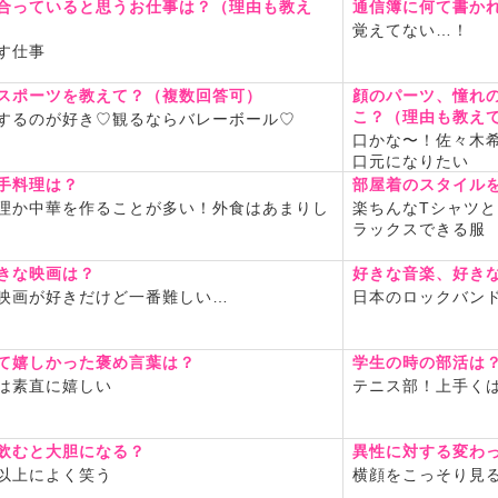
合っていると思うお仕事は？（理由も教え
通信簿に何て書か
最近全然できてない)
覚えてない…！
ーダーランズ/ドラクエモンスタ
す仕事
イリム
ただいま母に毛布を制作中
スポーツを教えて？（複数回答可）
顔のパーツ、憧れ
こ？（理由も教え
するのが好き♡観るならバレーボール♡
オリンゴ700日突破)
口かな〜！佐々木
口元になりたい
で趣味が合う人と盛り上がれ
なぁ
手料理は？
部屋着のスタイル
理か中華を作ることが多い！外食はあまりし
楽ちんなTシャツとス
ラックスできる服
きな映画は？
好きな音楽、好き
映画が好きだけど一番難しい…
日本のロックバン
て嬉しかった褒め言葉は？
学生の時の部活は
は素直に嬉しい
テニス部！上手く
飲むと大胆になる？
異性に対する変わ
以上によく笑う
横顔をこっそり見