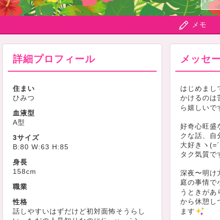
メモ
詳細プロフィール
メッセ
住まい
はじめまし
ひみつ
かけるのは
ら嬉しいで
血液型
A型
好奇心旺盛
クな話、自
3サイズ
大好きヽ(=
B:80 W:63 H:85
タク気質で
身長
158cm
深夜〜明け
庭の事情で
職業
うときがあ
から休憩し
性格
話しやすいはずだけど初対面怖そうらし
ます