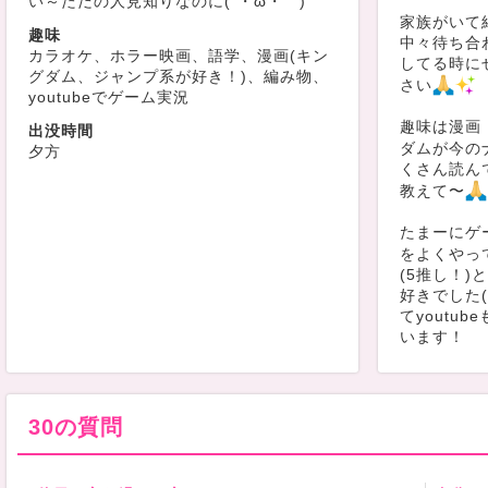
い～ただの人見知りなのに(´・ω・｀)
家族がいて
趣味
中々待ち合
カラオケ、ホラー映画、語学、漫画(キン
してる時に
グダム、ジャンプ系が好き！)、編み物、
さい
youtubeでゲーム実況
趣味は漫画
出没時間
ダムが今の
夕方
くさん読ん
教えて〜
たまーにゲー
をよくやっ
(5推し！)
好きでした(
てyoutu
います！
【好きなも
・漫画(あ
キングダム/
30の質問
ス/7SEE
ダダン/ハイ
スラ/封神演