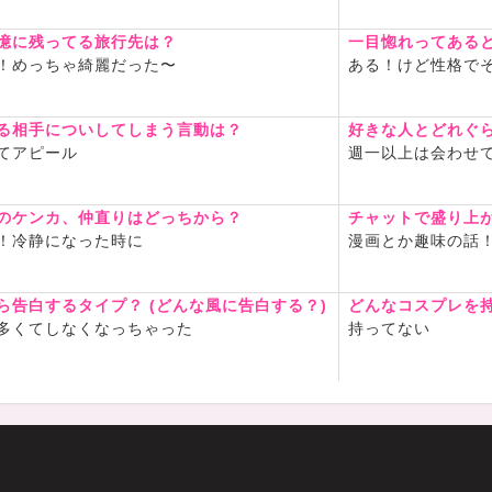
憶に残ってる旅行先は？
一目惚れってある
！めっちゃ綺麗だった〜
ある！けど性格で
る相手についしてしまう言動は？
好きな人とどれぐ
てアピール
週一以上は会わせ
のケンカ、仲直りはどっちから？
チャットで盛り上
！冷静になった時に
漫画とか趣味の話
ら告白するタイプ？ (どんな風に告白する？)
どんなコスプレを
多くてしなくなっちゃった
持ってない