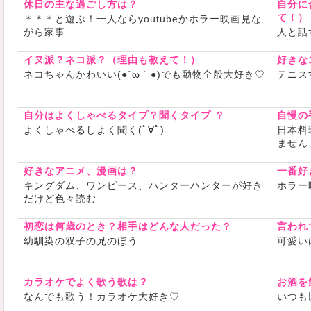
休日の主な過ごし方は？
自分に
・ゲーム(
て！）
＊＊＊と遊ぶ！一人ならyoutubeかホラー映画見な
APEX/ボ
がら家事
人と話
ーズ/スカ
・編み物→
イヌ派？ネコ派？（理由も教えて！）
好きな
・カラオケ
ネコちゃんかわいい(●´ω｀●)でも動物全般大好き♡
テニス
・語学(デュ
オタクなの
自分はよくしゃべるタイプ？聞くタイプ ？
たら嬉しい
自慢の
よくしゃべるしよく聞く(ﾟ∀ﾟ)
日本料
ません
好きなアニメ、漫画は？
一番好
キングダム、ワンピース、ハンターハンターが好き
ホラー
だけど色々読む
初恋は何歳のとき？相手はどんな人だった？
言われ
幼馴染の双子の兄のほう
可愛い
カラオケでよく歌う歌は？
お酒を
なんでも歌う！カラオケ大好き♡
いつも