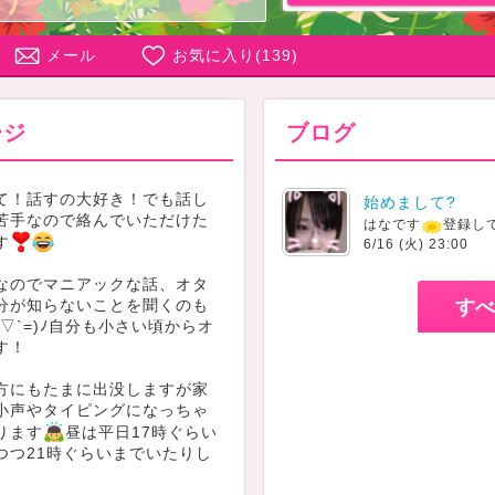
メール
お気に入り(
139
)
ージ
ブログ
て！話すの大好き！でも話し
始めまして?
苦手なので絡んでいただけた
はなです
登録して
す
6/16 (火) 23:00
なのでマニアックな話、オタ
分が知らないことを聞くのも
すべ
´▽`=)ﾉ自分も小さい頃からオ
す！
方にもたまに出没しますが家
小声やタイピングになっちゃ
ります
昼は平日17時ぐらい
つつ21時ぐらいまでいたりし