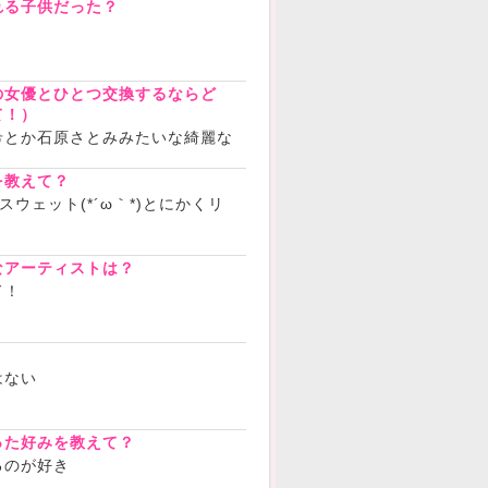
れる子供だった？
の女優とひとつ交換するならど
て！）
希とか石原さとみみたいな綺麗な
を教えて？
ウェット(*´ω｀*)とにかくリ
なアーティストは？
ド！
？
はない
った好みを教えて？
るのが好き