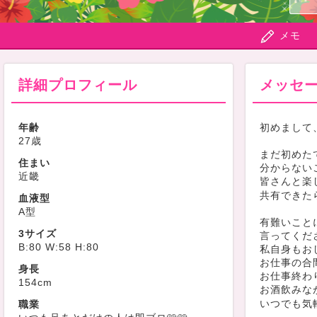
メモ
詳細プロフィール
メッセ
年齢
初めまして、さ
27歳
まだ初めた
住まい
分からない
近畿
皆さんと楽
共有できた
血液型
A型
有難いこと
3サイズ
言ってくだ
B:80 W:58 H:80
私自身もお
お仕事の合
身長
お仕事終わ
154cm
お酒飲みな
いつでも気
職業