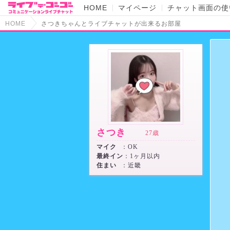
HOME
マイページ
チャット画面の使
HOME
さつきちゃんとライブチャットが出来るお部屋
さつき
27歳
マイク
：OK
最終イン
：1ヶ月以内
住まい
：近畿