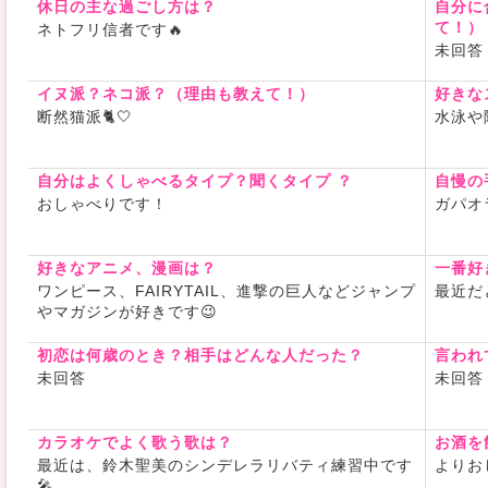
休日の主な過ごし方は？
自分に
て！）
ネトフリ信者です🔥
未回答
イヌ派？ネコ派？（理由も教えて！）
好きな
断然猫派🐈🤍
水泳や
自分はよくしゃべるタイプ？聞くタイプ ？
自慢の
おしゃべりです！
ガパオ
好きなアニメ、漫画は？
一番好
ワンピース、FAIRYTAIL、進撃の巨人などジャンプ
最近だ
やマガジンが好きです😉
初恋は何歳のとき？相手はどんな人だった？
言われ
未回答
未回答
カラオケでよく歌う歌は？
お酒を
最近は、鈴木聖美のシンデレラリバティ練習中です
よりお
🎤