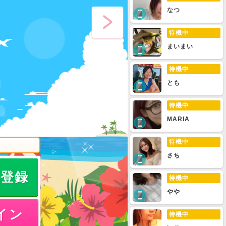
なつ
待機中
まいまい
待機中
とも
待機中
MARIA
待機中
さち
員登録
待機中
やや
イン
待機中