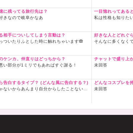
憶に残ってる旅行先は？
一目惚れってある
好きなので岐阜かなあ
私は性格も知りた
る相手についしてしまう言動は？
好きな人とどれぐ
っついたりふとした時に触れちゃいます🙈︎
そんなに多くなくて
のケンカ、仲直りはどっちから？
チャットで盛り上
悪い部分が1ミリでもあればすぐ謝る！
未回答
ら告白するタイプ？ (どんな風に告白する？)
どんなコスプレを
ゃないからあんまり自分からしたことない…
未回答