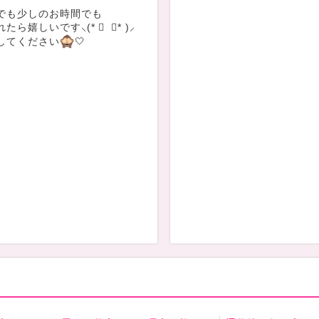
でも少しのお時間でも
ら嬉しいです⸜(* ॑ ॑* )⸝
してください
︎🤍