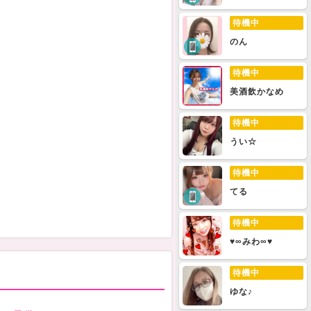
待機中
のん
待機中
美酒飲かなめ
待機中
うい☆
待機中
てる
待機中
♥∞みわ∞♥
待機中
ゆな♪