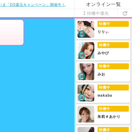
オンライン一覧
いま「DS還元キャンペーン」開催中！
待機中優先
待機中
りりぃ
待機中
みやび
待機中
みお
待機中
wakaba
待機中
朱莉＃あかり
待機中