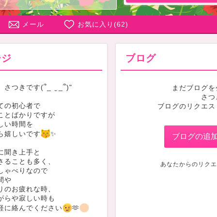
メール
お気に入り(
62
)
ージ
ブログ
つきです(՞_ ̫ _՞)"
まだブログを
さつ
ての初心者で
ブログのリクエス
ことばかりですが
しい時間を
ら嬉しいです
✨️
ブログの追
に聞き上手と
さることも多く、
あなたからのリクエ
しゃべりなので
間や
りのお疲れな時、
がらや寂しい時も
軽に絡んでください
🫶