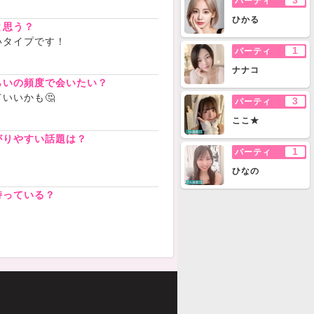
3
パーティ
ひかる
と思う？
いタイプです！
1
パーティ
ナナコ
らいの頻度で会いたい？
いいかも🤔
3
パーティ
ここ★
がりやすい話題は？
1
パーティ
ひなの
持っている？