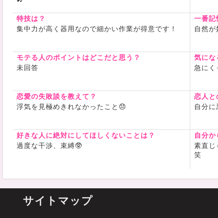
特技は？
一番記
集中力が高く器用なので細かい作業が得意です！
自然が
モテる人のポイントはどこだと思う？
気にな
未回答
急にく
恋愛の失敗談を教えて？
恋人と
浮気を見極めきれなかったこと😞
自分に
好きな人に絶対にしてほしくないことは？
自分か
過度な干渉、束縛🥸
素直じ
笑
サイトマップ