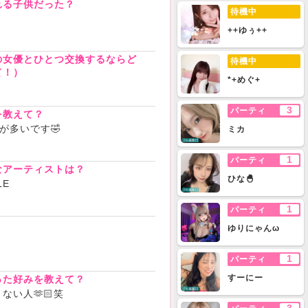
れる子供だった？
待機中
++ゆぅ++
の女優とひとつ交換するならど
待機中
て！）
*+めぐ+
3
パーティ
を教えて？
が多いです🤣
ミカ
1
パーティ
なアーティストは？
ひな🐣
LE
1
パーティ
？
ゆりにゃんω
1
パーティ
すーにー
った好みを教えて？
ない人🫶🏻笑