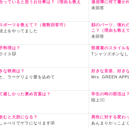
合っていると思うお仕事は？（理由も教え
通信簿に何て書か
未回答
スポーツを教えて？（複数回答可）
顔のパーツ、憧れ
こ？（理由も教え
陸上をやってました
未回答
手料理は？
部屋着のスタイル
ライス😽
Tシャツズボンなし
きな映画は？
好きな音楽、好き
と、ラーゲリより愛を込めて
Mrs. GREEN APP
て嬉しかった褒め言葉は？
学生の時の部活は
陸上🏃‍♂️
飲むと大胆になる？
異性に対する変わ
しゃべりでゲラになります🤣
あんまりかっこよく