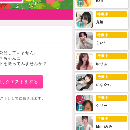
bell
待機中
鬼姫
待機中
らい*
公開していません。
待機中
きちゃんに
トを送ってみませんか？
ゆりあ
待機中
加リクエストをする
にな☆+.
待機中
ストとして送信されます。
ケリー
待機中
Mimiみみ