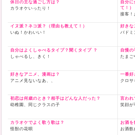
休日の主な過ごし方は？
自分に
て！）
カラオケいったり！
接客！
イヌ派？ネコ派？（理由も教えて！）
好きな
いぬ！かわいい！
バドミ
自分はよくしゃべるタイプ？聞くタイプ ？
自慢の
しゃべるし、きく！
たまご
好きなアニメ、漫画は？
一番好
アニメ見ないなあ、、
クロサ
初恋は何歳のとき？相手はどんな人だった？
言われ
幼稚園、同じクラスの子
笑顔が
カラオケでよく歌う歌は？
お酒を
怪獣の花唄
お酒飲