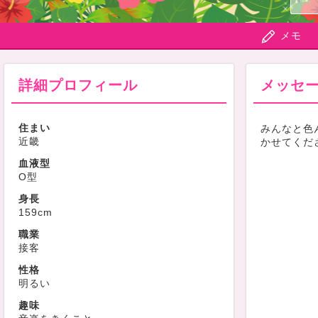
メモ
詳細プロフィール
メッセ
住まい
みんなと色
近畿
かせてくだ
血液型
O型
身長
159cm
職業
接客
性格
明るい
趣味