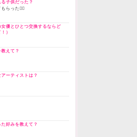
れる子供だった？
った❤️‍🔥
の女優とひとつ交換するならど
て！）
を教えて？
なアーティストは？
？
った好みを教えて？