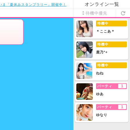
オンライン一覧
いま「夏休みスタンプラリー」開催中！
待機中優先
待機中
＊ここあ＊
待機中
鹿乃*+
待機中
ねね
1
パーティ
ゆあ
1
パーティ
ゆなり