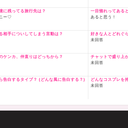
憶に残ってる旅行先は？
一目惚れってある
ニー♡
あると思う！
る相手についしてしまう言動は？
好きな人とどれぐ
未回答
のケンカ、仲直りはどっちから？
チャットで盛り上
未回答
ら告白するタイプ？ (どんな風に告白する？)
どんなコスプレを
未回答