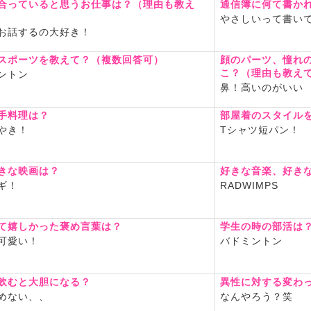
合っていると思うお仕事は？（理由も教え
通信簿に何て書か
やさしいって書いてもら
お話するの大好き！
スポーツを教えて？（複数回答可）
顔のパーツ、憧れ
こ？（理由も教え
ントン
鼻！高いのがいい
手料理は？
部屋着のスタイル
やき！
Tシャツ短パン！
きな映画は？
好きな音楽、好き
ギ！
RADWIMPS
て嬉しかった褒め言葉は？
学生の時の部活は
可愛い！
バドミントン
飲むと大胆になる？
異性に対する変わ
めない、、
なんやろう？笑