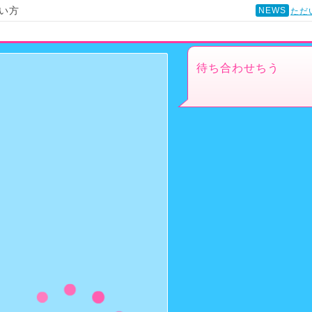
い方
NEWS
ただ
待ち合わせちう