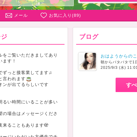
メール
お気に入り(
89
)
ージ
ブログ
ルをご覧いただきましてあり
おはようからの
います！
朝からバタバタで1
2025/9/3 (水) 11:0
でずっと接客業してます♫
と言われます
オンが出てるらしいです
すべ
明るい時間にいることが多い
望の場合はメッセージくださ
夜来ることもあります🫣
セージいただいた方優先でチ