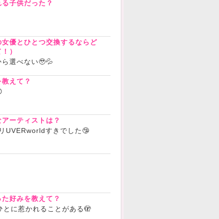
れる子供だった？
の女優とひとつ交換するならど
て！）
ら選べない🥹💦
を教えて？

なアーティストは？
ッツリUVERworldすきでした🤥
？
った好みを教えて？
ひとに惹かれることがある🫣