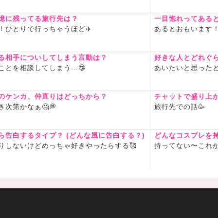
憶に残ってる旅行先は？
一目惚れってある
！ひとりで行っちゃうほど✈️
あるとおもいます
る相手についしてしまう言動は？
好きな人とどれぐ
ことを相談してしまう...🤥
あいたいと思ったと
のケンカ、仲直りはどっちから？
チャットで盛り上
き次第かなぁ🤔💭
旅行先での話🥳
ら告白するタイプ？ (どんな風に告白する？)
どんなコスプレを
りしないけどめっちゃ好きやったらする🥰
持ってない〜これから