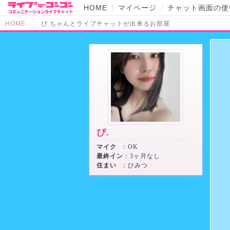
HOME
マイページ
チャット画面の使
HOME
ぴ.ちゃんとライブチャットが出来るお部屋
ぴ.
マイク
：OK
最終イン
：3ヶ月なし
住まい
：ひみつ