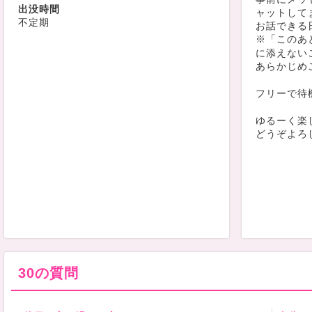
出没時間
ャットして
不定期
お話できる
※「このあ
に添えない
あらかじめ
フリーで待
ゆるーく楽
どうぞよろし
30の質問