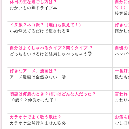
休日の主な過ごし方は？
自分に
て！）
おかいもの🛍️ドライブ🚗
接客業
イヌ派？ネコ派？（理由も教えて！）
好きな
いぬ🐶見てるだけで癒される🍵
懐かし
自分はよくしゃべるタイプ？聞くタイプ ？
自慢の
どっちもいけるけど結局しゃべっちゃう😇
ハンバ
好きなアニメ、漫画は？
一番好
アニメ漫画は全然みない...😓
観たも
初恋は何歳のとき？相手はどんな人だった？
言われ
10歳？？仲良かった子！
まわり
カラオケでよく歌う歌は？
お酒を
カラオケ全然行きません🙀🎤
むしほ