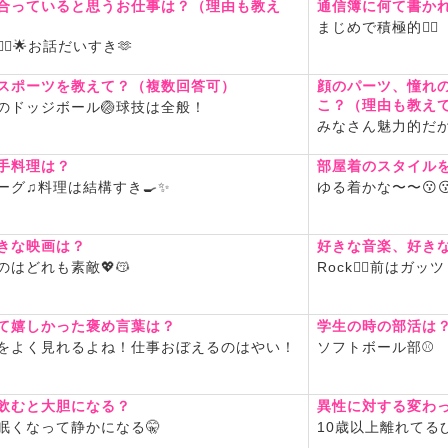
合っていると思うお仕事は？（理由も教え
通信簿に何て書か
まじめで積極的🙋‍♀️
‍♀️🌟お話だいすき🫶
スポーツを教えて？（複数回答可）
顔のパーツ、憧れ
こ？（理由も教え
のドッジボール🏐球技は全般！
みなさん魅力的だか
手料理は？
部屋着のスタイル
ーグ♫料理は結構すき🍳✨
ゆる着かな〜〜😗
きな映画は？
好きな音楽、好き
のはどれも素敵💖😽
Rock❤️‍🔥前はガ
て嬉しかった褒め言葉は？
学生の時の部活は
をよく見れるよね！仕事おぼえるのはやい！
ソフトボール部⚾️
飲むと大胆になる？
異性に対する変わ
眠くなって静かになる🤫
10歳以上離れてる