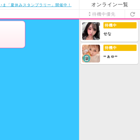
オンライン一覧
いま「夏休みスタンプラリー」開催中！
待機中優先
待機中
せな
待機中
∞ぁゅ∞