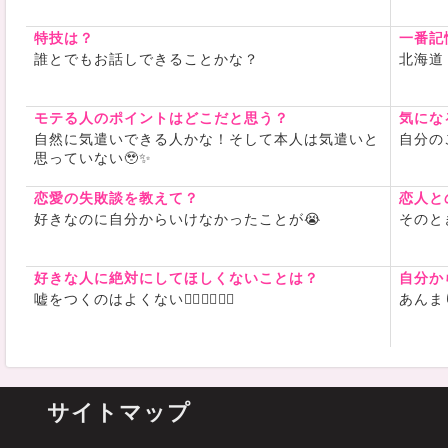
特技は？
一番記
誰とでもお話しできることかな？
北海道
モテる人のポイントはどこだと思う？
気にな
自然に気遣いできる人かな！そして本人は気遣いと
自分の
思っていない🥹✨
恋愛の失敗談を教えて？
恋人と
好きなのに自分からいけなかったことが😭
そのと
好きな人に絶対にしてほしくないことは？
自分か
嘘をつくのはよくない🙂‍↕️🙂‍↕️🙂‍↕️
あんま
サイトマップ