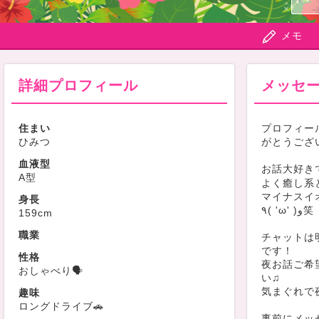
メモ
詳細プロフィール
メッセ
住まい
プロフィー
ひみつ
がとうござ
血液型
お話大好き
A型
よく癒し系
マイナスイ
身長
٩( 'ω' )و笑
159cm
職業
チャットは
です！
性格
夜お話ご希
おしゃべり🗣️
い♫
気まぐれで
趣味
ロングドライブ🚗
事前にメッ