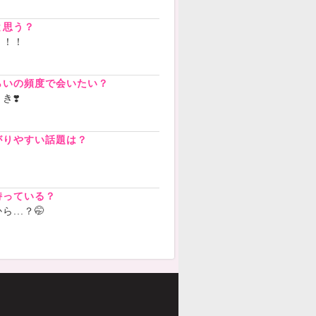
と思う？
！！！
らいの頻度で会いたい？
き❣️
がりやすい話題は？
持っている？
...？🤭