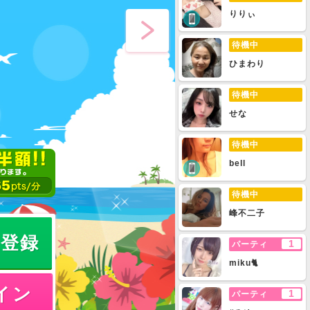
りりぃ
待機中
ひまわり
待機中
せな
待機中
bell
待機中
峰不二子
員登録
1
パーティ
miku🐈
イン
1
パーティ