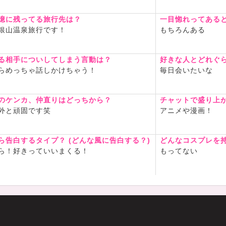
憶に残ってる旅行先は？
一目惚れってある
銀山温泉旅行です！
もちろんある
る相手についしてしまう言動は？
好きな人とどれぐ
らめっちゃ話しかけちゃう！
毎日会いたいな
のケンカ、仲直りはどっちから？
チャットで盛り上
外と頑固です笑
アニメや漫画！
ら告白するタイプ？ (どんな風に告白する？)
どんなコスプレを
ら！好きっていいまくる！
もってない