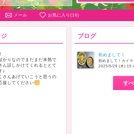
メール
お気に入り(
16
)
ージ
ブログ
！
初めまして！
ばかりなのでまだまだ未熟で
さん話しかけてくれるととて
2025/5/29 (木) 15:
す♪
くさんあげていこうと思うの
応援してください
すべ