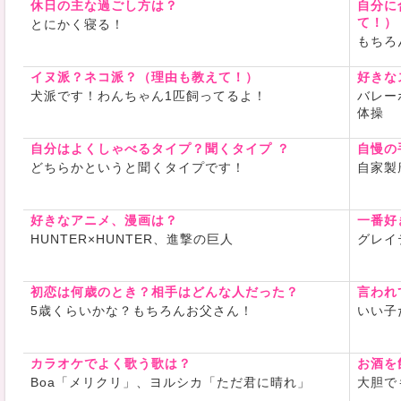
休日の主な過ごし方は？
自分に
て！）
とにかく寝る！
もちろ
イヌ派？ネコ派？（理由も教えて！）
好きな
犬派です！わんちゃん1匹飼ってるよ！
バレー
体操
自分はよくしゃべるタイプ？聞くタイプ ？
自慢の
どちらかというと聞くタイプです！
自家製
好きなアニメ、漫画は？
一番好
HUNTER×HUNTER、進撃の巨人
グレイ
初恋は何歳のとき？相手はどんな人だった？
言われ
5歳くらいかな？もちろんお父さん！
いい子
カラオケでよく歌う歌は？
お酒を
Boa「メリクリ」、ヨルシカ「ただ君に晴れ」
大胆で