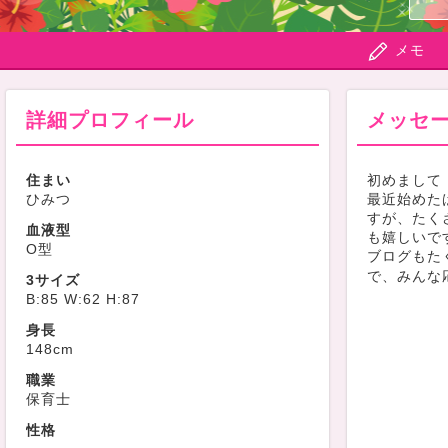
メモ
詳細プロフィール
メッセ
住まい
初めまして
ひみつ
最近始めた
すが、たく
血液型
も嬉しいで
O型
ブログもた
で、みんな
3サイズ
B:85 W:62 H:87
身長
148cm
職業
保育士
性格