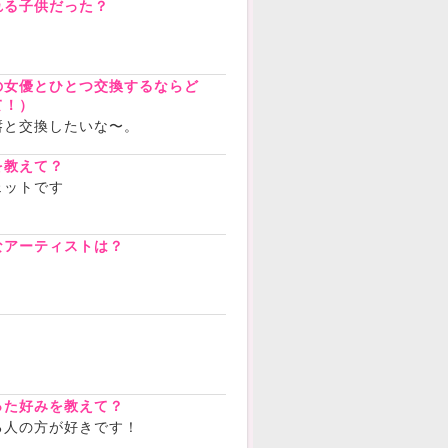
れる子供だった？
の女優とひとつ交換するならど
て！）
唇と交換したいな〜。
を教えて？
ェットです
なアーティストは？
？
った好みを教えて？
る人の方が好きです！