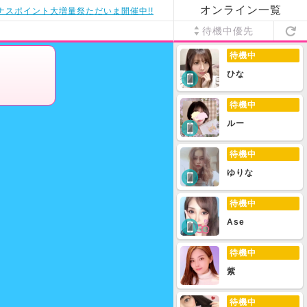
オンライン一覧
ナスポイント大増量祭ただいま開催中!!
待機中優先
待機中
ひな
待機中
ルー
待機中
ゆりな
待機中
Ase
待機中
紫
待機中