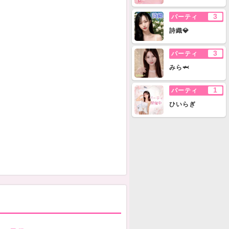
3
パーティ
詩織💎
3
パーティ
みら🦈
1
パーティ
ひいらぎ