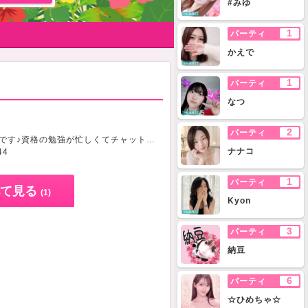
#みゆ
1
パーティ
かえで
1
パーティ
なつ
2
パーティ
初めまして！カイラです♪資格の勉強が忙しくてチャットできてない
隙間時間にメールは返せ
ナナコ
44
1
パーティ
て見る
(1)
Kyon
3
パーティ
納豆
6
パーティ
☆ひめちゃ☆