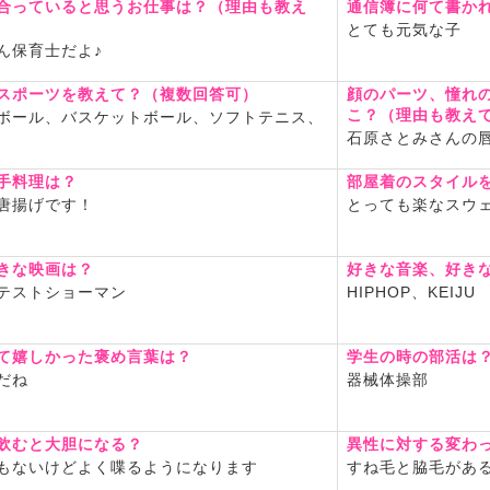
合っていると思うお仕事は？（理由も教え
通信簿に何て書か
とても元気な子
ん保育士だよ♪
スポーツを教えて？（複数回答可）
顔のパーツ、憧れ
こ？（理由も教え
ボール、バスケットボール、ソフトテニス、
石原さとみさんの
手料理は？
部屋着のスタイル
唐揚げです！
とっても楽なスウ
きな映画は？
好きな音楽、好き
テストショーマン
HIPHOP、KEIJU
て嬉しかった褒め言葉は？
学生の時の部活は
だね
器械体操部
飲むと大胆になる？
異性に対する変わ
もないけどよく喋るようになります
すね毛と脇毛があ