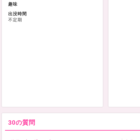
趣味
出没時間
不定期
30の質問