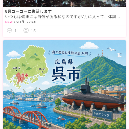
8月ゴーゴーに復活します
いつもは健康には自信がある私なのですが7月に入って、体調不良でお仕事もゴーゴーもセーブしていました
NEW
8/3 (月) 20:15
1
15