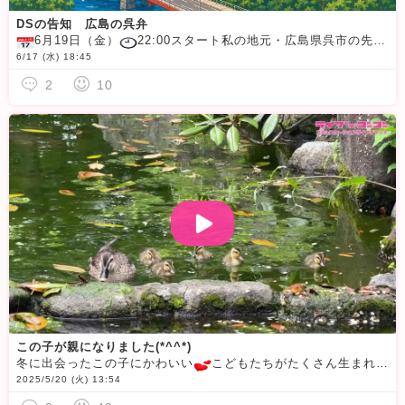
DSの告知 広島の呉弁
6月19日（金）
22:00スタート私の地元・広島県呉市の先輩＆お友達の佳音ちゃんと一緒に、浴衣姿で「呉弁トーク＆呉市・呉弁クイズ大会」を開催します
6/17 (水) 18:45
2
10
この子が親になりました(*^^*)
冬に出会ったこの子にかわいい
こどもたちがたくさん生まれていてお散歩していました
2025/5/20 (火) 13:54