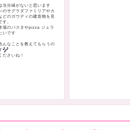
は当分縁がないと思います
ンのサグラダファミリアやカ
などのガウディの建造物を見
です。
場のパスタやpizza ジェラ
たいです
色んなことを教えてもらうの
す
くださいね！