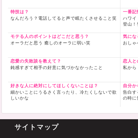
特技は？
一番記
なんだろう？電話してると声で眠たくさせること笑
ハワイ
登山！
モテる人のポイントはどこだと思う？
気にな
オーラだと思う 癒しのオーラに弱い笑
おしゃ
恋愛の失敗談を教えて？
恋人と
鈍感すぎて相手の好意に気づかなかったこと
私から
好きな人に絶対にしてほしくないことは？
自分か
細かいことにうるさく言ったり、冷たくしないで欲
告白す
しいかな
の時に
サイトマップ