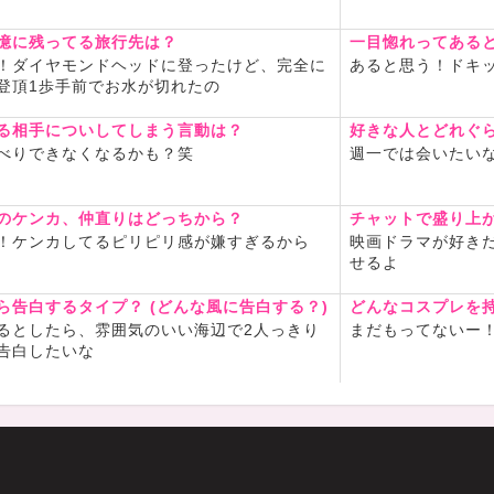
憶に残ってる旅行先は？
一目惚れってある
！ダイヤモンドヘッドに登ったけど、完全に
あると思う！ドキ
登頂1歩手前でお水が切れたの
る相手についしてしまう言動は？
好きな人とどれぐ
べりできなくなるかも？笑
週一では会いたい
のケンカ、仲直りはどっちから？
チャットで盛り上
！ケンカしてるピリピリ感が嫌すぎるから
映画ドラマが好き
せるよ
ら告白するタイプ？ (どんな風に告白する？)
どんなコスプレを
るとしたら、雰囲気のいい海辺で2人っきり
まだもってないー
告白したいな