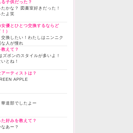
れる子供だった？
たかな？ 図書室好きだった！
ったよ笑
の女優とひとつ交換するならど
て！）
と交換したい！わたしはニンニク
麗な人が憧れ
を教えて？
はズボンのスタイルが多いよ！
ないとね！
なアーティストは？
REEN APPLE
？
と華道部でしたよー
った好みを教えて？
かなあー？