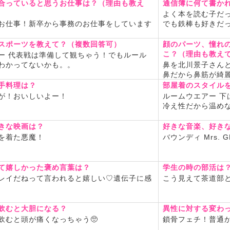
合っていると思うお仕事は？（理由も教え
通信簿に何て書か
よく本を読む子だっ
お仕事！新卒から事務のお仕事をしています
でも鉄棒も好きだ
スポーツを教えて？（複数回答可）
顔のパーツ、憧れ
こ？（理由も教え
ー 代表戦は準備して観ちゃう！でもルール
わかってないかも。。
鼻を北川景子さん
鼻だから鼻筋が綺
手料理は？
部屋着のスタイル
が！おいしいよー！
ルームウエアー 下
冷え性だから温め
きな映画は？
好きな音楽、好き
を着た悪魔！
バウンディ Mrs. G
て嬉しかった褒め言葉は？
学生の時の部活は
レイだねって言われると嬉しい♡遺伝子に感
こう見えて茶道部
飲むと大胆になる？
異性に対する変わ
飲むと頭が痛くなっちゃう🥺
鎖骨フェチ！普通