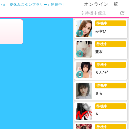
オンライン一覧
いま「夏休みスタンプラリー」開催中！
待機中優先
待機中
みやび
待機中
藍衣
待機中
りん*+ﾟ
待機中
さら
待機中
Ｎ
待機中