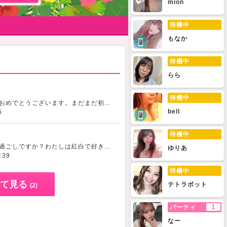
mion
待機中
もなか
待機中
らら
待機中
みなさまあけましておめでとうございます。まだまだ初心者で不慣れですがよろしくお願いいたします。?楽しいことが多い1年になりますように！
bell
5
待機中
みなさんはいかがお過ごしですか？わたしは紅白で好きなアーティストの出番を待ってます
少
ゆりあ
:39
待機中
て見る
テトラポット
(2)
1
パーティ
なー