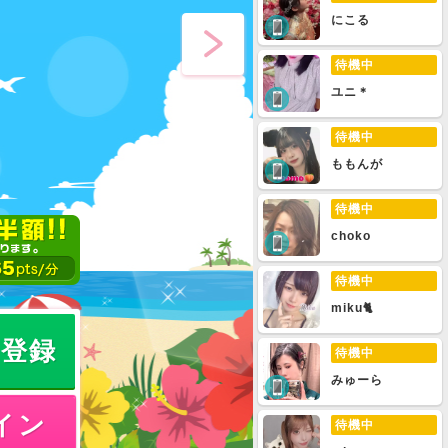
にこる
待機中
ユニ＊
待機中
ももんが
待機中
choko
待機中
miku🐈
員登録
待機中
みゅーら
イン
待機中