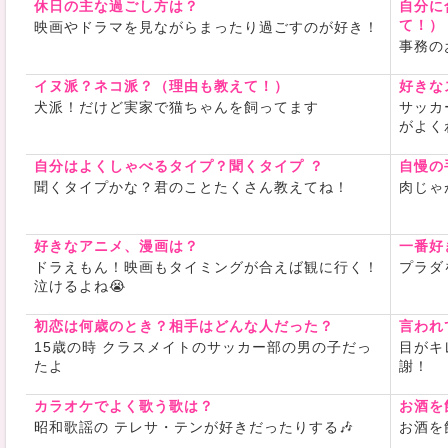
休日の主な過ごし方は？
自分に
て！）
映画やドラマを見ながらまったり過ごすのが好き！
事務の
イヌ派？ネコ派？（理由も教えて！）
好きな
犬派！だけど実家で猫ちゃんを飼ってます
サッカ
がよく
自分はよくしゃべるタイプ？聞くタイプ ？
自慢の
聞くタイプかな？君のことたくさん教えてね！
肉じゃ
好きなアニメ、漫画は？
一番好
ドラえもん！映画もタイミングが合えば観に行く！
プラダ
泣けるよね😭
初恋は何歳のとき？相手はどんな人だった？
言われ
15歳の時 クラスメイトのサッカー部の男の子だっ
目がキ
たよ
謝！
カラオケでよく歌う歌は？
お酒を
昭和歌謡の テレサ・テンが好きだったりする🎶
お酒を