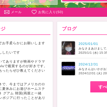
メール
お気に入り(
50
)
ージ
ブログ
でお手柔らかにお願いします
2025/01/01
ししたいです
2025/1/1 (水) 15:3
いてありますが映画やドラマ
2024/12/31
x Huluで鑑賞するのが好きです。
あったらぜひ教えてください
2024/12/31 (火) 20
きで、今まではアメリカのロ
すべ
に夏休みにお遊びホームステ
３ グアム 韓国(両親と一緒
カンボジアに行ったことがあり