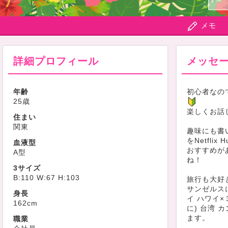
メモ
詳細プロフィール
メッセ
年齢
初心者なの
25歳
楽しくお話
住まい
関東
趣味にも書
をNetfli
血液型
おすすめが
A型
ね！
3サイズ
B:110 W:67 H:103
旅行も大好
サンゼルス
身長
イ ハワイ×
162cm
に) 台湾 
ます。
職業