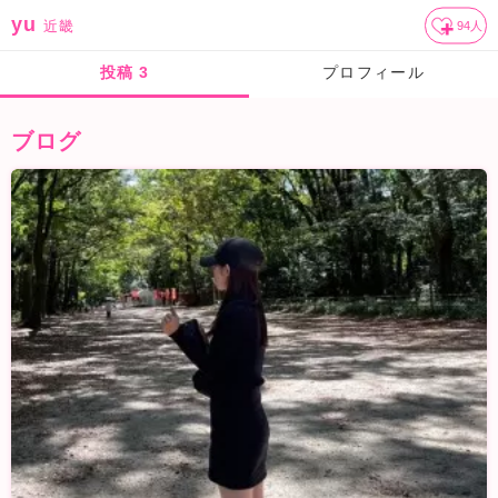
yu
近畿
94
人
投稿
3
プロフィール
ブログ