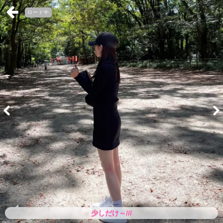
ロード中
少しだけ～///