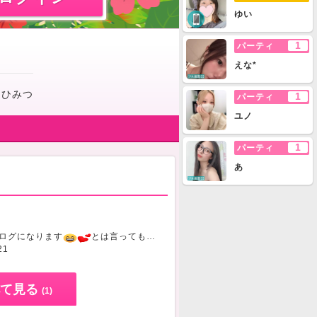
ゆい
1
パーティ
えな*
：
ひみつ
1
パーティ
ユノ
1
パーティ
あ
ログになります
とは言っても、もう何度かインはしていて…なかなか投稿出来ず、やっと！！
21
て見る
(1)