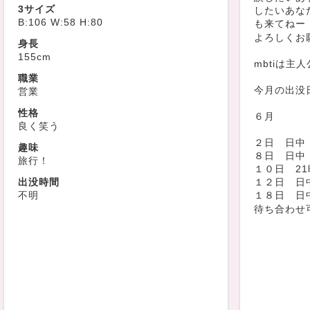
3サイズ
したいあな
B:106 W:58 H:80
も来てねー
よろしくお
身長
155cm
mbtiは主
職業
今月の出没
営業
性格
６月
良く笑う
２日 日中
趣味
８日 日中
旅行！
１０日 21
出没時間
１２日 日
不明
１８日 日
待ち合わせ