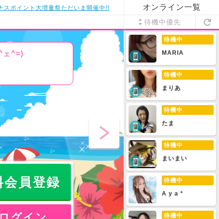
オンライン一覧
ナスポイント大増量祭ただいま開催中!!
待機中優先
待機中
ェ^=)
MARIA
待機中
まりあ
待機中
たま
待機中
まいまい
料会員登録
待機中
A y a *
ログイン
待機中