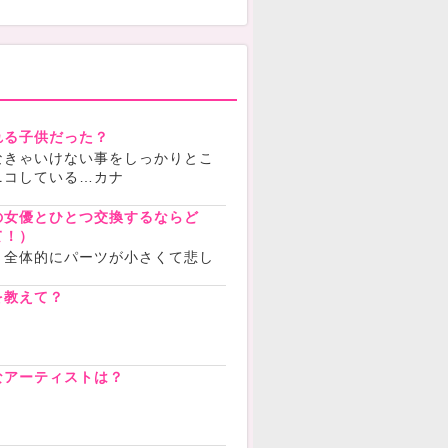
れる子供だった？
なきゃいけない事をしっかりとこ
ニコしている…カナ
の女優とひとつ交換するならど
て！）
 全体的にパーツが小さくて悲し
を教えて？
なアーティストは？