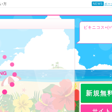
い方
NEWS
ボー
ビキニコス+(=^
新規無
サイト