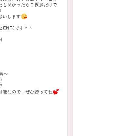
たも良かったらご挨拶だけで
！
願いします
人公ENFJです＾＾
日
時〜
中
中
可能なので、ぜひ誘ってね