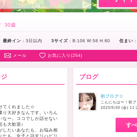
☆
30歳
最終イン
：
3日以内
3サイズ
：
B:106 W:58 H:80
住まい
メール
お気に入り(
254
)
ージ
ブログ
初ブログ☆
♪
こんにちは〜！初ブ
けてくれました☆
2025/5/30 (金) 11:
喋り大好きなんです。いろん
いなー。ココでしか話せない
話も大歓迎♪
すべ
がしたいあなたも、お悩み相
なたも、女子と話すリハビリ