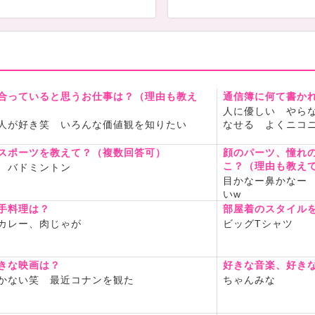
合っていると思うお仕事は？（理由も教え
通信簿に何て書か
人に優しい やら
人が好き笑 いろんな価値観を知りたい
なせる よくニコ
スポーツを教えて？（複数回答可）
顔のパーツ、憧れ
こ？（理由も教え
 バドミントン
目かなー鼻かなー
いw
手料理は？
部屋着のスタイル
カレー、肉じゃが
ビッグTシャツ
きな映画は？
好きな音楽、好き
かない笑 最近コナンを観た
ちゃんみな