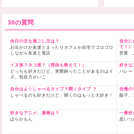
30の質問
休日の主な過ごし方は？
自分に
て！）
お出かけか友達とまったりカフェか自宅でゴロゴロ
しながら友達と電話
営業 
イヌ派？ネコ派？（理由も教えて！）
好きな
どっちも好きだけど、実際飼ったことがあるのはイ
バレー
ヌ。包容力さいこ
自分はよくしゃべるタイプ？聞くタイプ ？
自慢の
しゃべるのも好きだけど、聞くのはもっと大好き！
餃子、
好きなアニメ、漫画は？
一番好
ばらかもん
思いつ