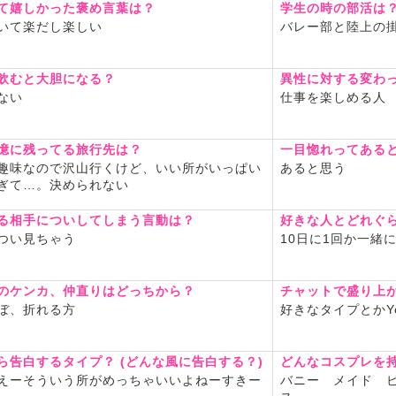
て嬉しかった褒め言葉は？
学生の時の部活は
いて楽だし楽しい
バレー部と陸上の
飲むと大胆になる？
異性に対する変わ
ない
仕事を楽しめる人
憶に残ってる旅行先は？
一目惚れってある
趣味なので沢山行くけど、いい所がいっぱい
あると思う
ぎて…。決められない
る相手についしてしまう言動は？
好きな人とどれぐ
つい見ちゃう
10日に1回か一緒
のケンカ、仲直りはどっちから？
チャットで盛り上
ほぼ、折れる方
好きなタイプとかY
ら告白するタイプ？ (どんな風に告白する？)
どんなコスプレを
えーそういう所がめっちゃいいよねーすきー
バニー メイド 