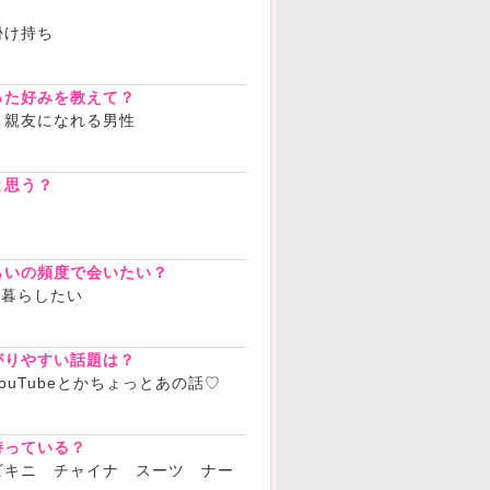
？
掛け持ち
った好みを教えて？
 親友になれる男性
と思う？
らいの頻度で会いたい？
に暮らしたい
がりやすい話題は？
ouTubeとかちょっとあの話♡
持っている？
ビキニ チャイナ スーツ ナー