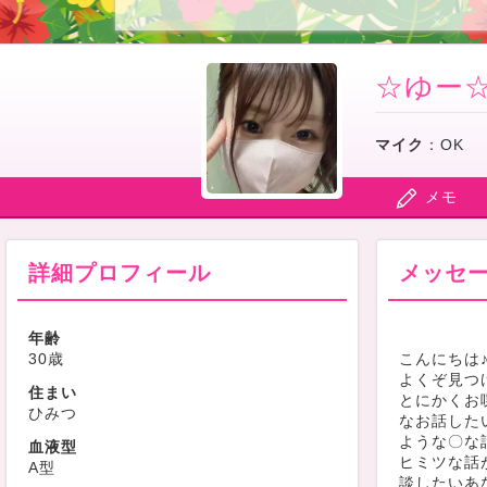
☆ゆー
マイク
：
OK
メモ
詳細プロフィール
メッセ
年齢
30歳
こんにちは
よくぞ見つ
住まい
とにかくお
ひみつ
なお話した
ような〇な
血液型
ヒミツな話
A型
談したいあ