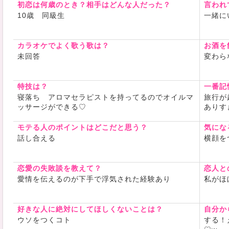
初恋は何歳のとき？相手はどんな人だった？
言われ
10歳 同級生
一緒に
カラオケでよく歌う歌は？
お酒を
未回答
変わら
特技は？
一番記
寝落ち アロマセラピストを持ってるのでオイルマ
旅行が
ッサージができる♡
ありす
モテる人のポイントはどこだと思う？
気にな
話し合える
横顔を
恋愛の失敗談を教えて？
恋人と
愛情を伝えるのが下手で浮気された経験あり
私が
好きな人に絶対にしてほしくないことは？
自分か
ウソをつくコト
する！