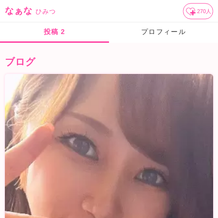
なぁな
ひみつ
270
人
投稿
2
プロフィール
ブログ