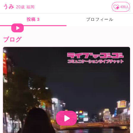
うみ
20歳
福岡
439
人
投稿
3
プロフィール
ブログ