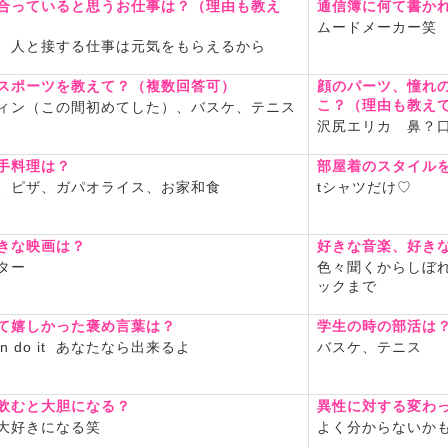
合っていると思うお仕事は？（理由も教え
通信簿に何て書か
ムードメーカー笑
 人と接する仕事は元気をもらえるから
スポーツを教えて？（複数回答可）
顔のパーツ、憧れ
こ？（理由も教え
ィン（この間初めてした）、バスケ、テニス
沢尻エリカ 鼻？
手料理は？
部屋着のスタイル
、ピザ、ガパオライス、お家和食
tシャツだけ♡
きな映画は？
好きな音楽、好き
ター
色々聞くからしぼ
ックまで
て嬉しかった褒め言葉は？
学生の時の部活は
can do it あなたなら出来るよ
バスケ、テニス
飲むと大胆になる？
異性に対する変わ
大好きになる笑
よく分からないか