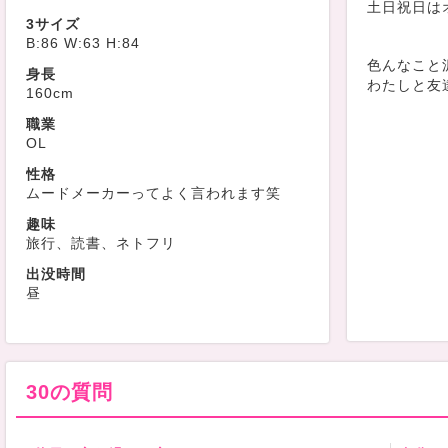
土日祝日は
3サイズ
B:86 W:63 H:84
色んなこと
身長
わたしと友
160cm
職業
OL
性格
ムードメーカーってよく言われます笑
趣味
旅行、読書、ネトフリ
出没時間
昼
30の質問