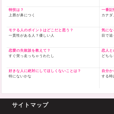
特技は？
一番記
上唇が鼻につく
カナダ
モテる人のポイントはどこだと思う？
気にな
一貫性がある人？優しい人
目で追
恋愛の失敗談を教えて？
恋人と
すぐ突っ走っちゃうわたし
どちら
好きな人に絶対にしてほしくないことは？
自分か
特にないかな
する時
サイトマップ