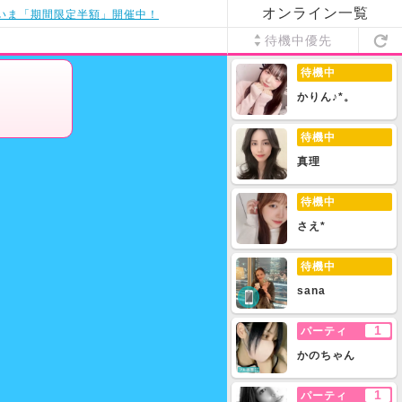
オンライン一覧
いま「期間限定半額」開催中！
待機中優先
待機中
かりん♪*。
待機中
真理
待機中
さえ*
待機中
sana
1
パーティ
かのちゃん
1
パーティ