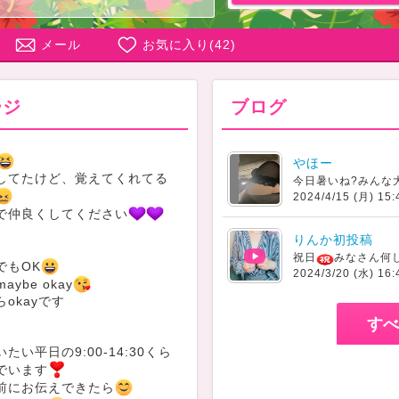
メール
お気に入り(
42
)
ージ
ブログ
やほー
してたけど、覚えてくれてる
2024/4/15 (月) 15:
で仲良くしてください
りんか初投稿
祝日
みなさん何
でもOK
2024/3/20 (水) 16:
 maybe okay
okayです
すべ
たい平日の9:00-14:30くら
でいます
前にお伝えできたら