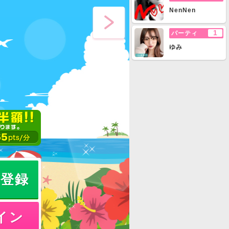
NenNen
1
パーティ
ゆみ
員登録
イン