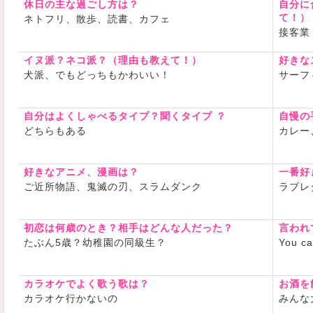
休日の主な過ごし方は？
自分に
て！）
ネトフリ、散歩、読書、カフェ
接客業
イヌ派？ネコ派？（理由も教えて！）
好きな
犬派、でもどっちもかわいい！
サーフ
自分はよくしゃべるタイプ？聞くタイプ ？
自慢の
どちらもある
カレー
好きなアニメ、漫画は？
一番好
ご近所物語、鬼滅の刃、スラムダンク
ラブレ
初恋は何歳のとき？相手はどんな人だった？
言われ
たぶん5歳？幼稚園の同級生？
You 
カラオケでよく歌う歌は？
お酒を
カラオケ行かないの
みんな