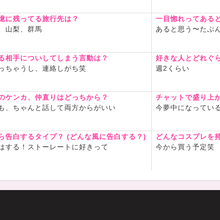
憶に残ってる旅行先は？
一目惚れってある
、山梨、群馬
あると思う〜たぶ
る相手についしてしまう言動は？
好きな人とどれぐ
っちゃうし、連絡しがち笑
週2くらい
のケンカ、仲直りはどっちから？
チャットで盛り上
も、ちゃんと話して両方からがいい
今夢中になってい
ら告白するタイプ？ (どんな風に告白する？)
どんなコスプレを
はする！ストーレートに好きって
今から買う予定笑