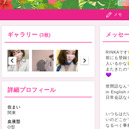
メモ
ギャラリー
メッセ
(3枚)
RINKAです
前にも登録
人いるかな
またきたの
世間話なん
詳細プロフィール
in English
日常会話なら
住まい
関東
いつもはだい
いのどこか
血液型
なるべく事
O型