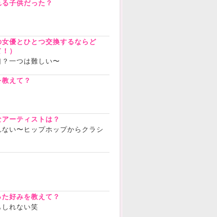
れる子供だった？
の女優とひとつ交換するならど
て！）
口？一つは難しい〜
を教えて？
なアーティストは？
れない〜ヒップホップからクラシ
？
った好みを教えて？
もしれない笑