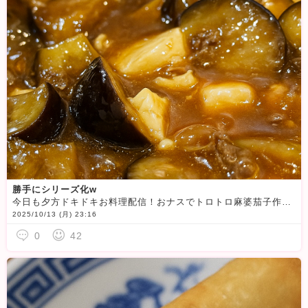
勝手にシリーズ化w
今日も夕方ドキドキお料理配信！おナスでトロトロ麻婆茄子作りました
2025/10/13 (月) 23:16
0
42