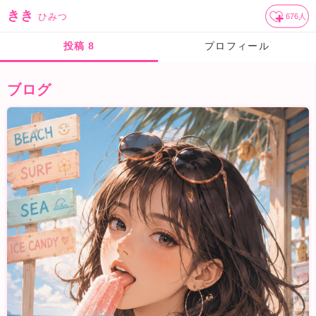
きき
ひみつ
676
人
投稿
8
プロフィール
ブログ